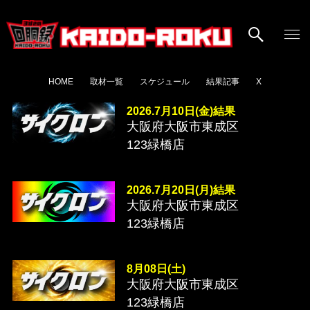
HOME
取材一覧
スケジュール
結果記事
X
2026.7月10日(金)結果
大阪府大阪市東成区
123緑橋店
2026.7月20日(月)結果
大阪府大阪市東成区
123緑橋店
8月08日(土)
大阪府大阪市東成区
123緑橋店