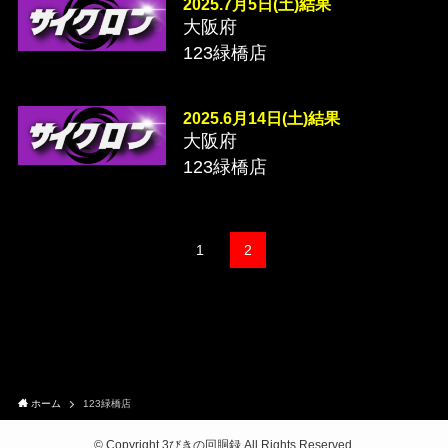
2025.7月5日(土)結果
大阪府
123緑橋店
2025.6月14日(土)結果
大阪府
123緑橋店
1
2
ホーム
123緑橋店
©
Copyright 3びきの回胴録 All Rights Reserved.