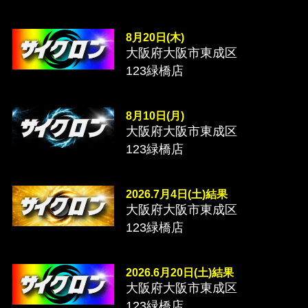
8月20日(木)
大阪府大阪市東成区
123緑橋店
8月10日(月)
大阪府大阪市東成区
123緑橋店
2026.7月4日(土)結果
大阪府大阪市東成区
123緑橋店
2026.6月20日(土)結果
大阪府大阪市東成区
123緑橋店