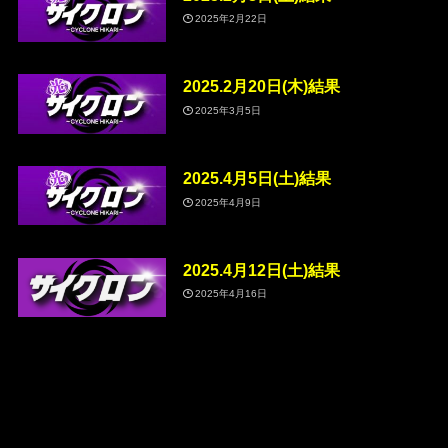
2025年2月22日
2025.2月20日(木)結果
2025年3月5日
2025.4月5日(土)結果
2025年4月9日
2025.4月12日(土)結果
2025年4月16日