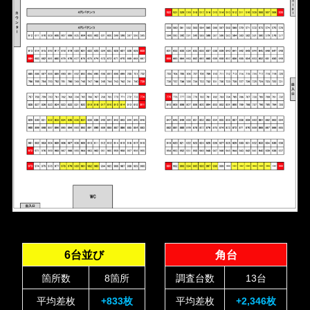
6台並び
角台
箇所数
8箇所
調査台数
13台
平均差枚
+833枚
平均差枚
+2,346枚