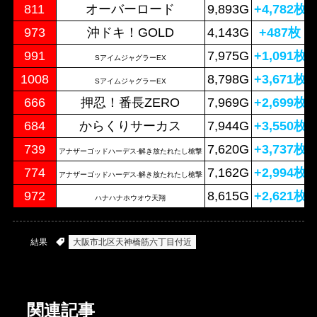
811
オーバーロード
9,893G
+4,782枚
973
沖ドキ！GOLD
4,143G
+487枚
991
7,975G
+1,091枚
SアイムジャグラーEX
1008
8,798G
+3,671枚
SアイムジャグラーEX
666
押忍！番長ZERO
7,969G
+2,699枚
684
からくりサーカス
7,944G
+3,550枚
739
7,620G
+3,737枚
アナザーゴッドハーデス-解き放たれたし槍撃
774
7,162G
+2,994枚
アナザーゴッドハーデス-解き放たれたし槍撃
972
8,615G
+2,621枚
ハナハナホウオウ天翔
結果
大阪市北区天神橋筋六丁目付近
関連記事