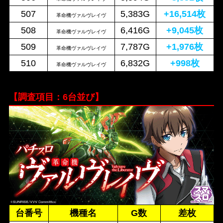
507
5,383G
+16,514枚
革命機ヴァルヴレイヴ
508
6,416G
+9,045枚
革命機ヴァルヴレイヴ
509
7,787G
+1,976枚
革命機ヴァルヴレイヴ
510
6,832G
+998枚
革命機ヴァルヴレイヴ
【調査項目：6台並び】
台番号
機種名
G数
差枚