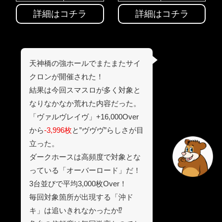
詳細はコチラ
詳細はコチラ
天神橋の強ホールでまたまたサイ
クロンが開催された！
結果は今回スマスロが多く対象と
なりなかなか荒れた内容だった。
「ヴァルヴレイヴ」+16,000Over
から
-3,996枚
と”ヴヴヴ”らしさが目
立った。
ダークホースは高頻度で対象とな
っている「オーバーロード」だ！
3台並びで平均3,000枚Over！
毎回対象箇所が出現する「沖ド
キ」は追いきれなかったか⁉︎