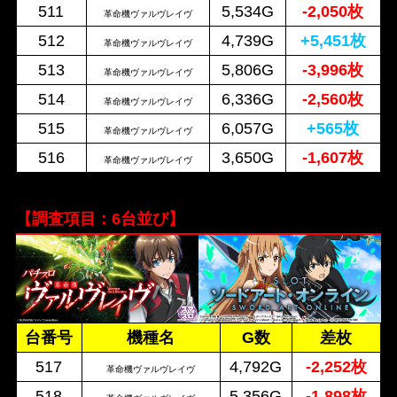
511
5,534G
-2,050枚
革命機ヴァルヴレイヴ
512
4,739G
+5,451枚
革命機ヴァルヴレイヴ
513
5,806G
-3,996枚
革命機ヴァルヴレイヴ
514
6,336G
-2,560枚
革命機ヴァルヴレイヴ
515
6,057G
+565枚
革命機ヴァルヴレイヴ
516
3,650G
-1,607枚
革命機ヴァルヴレイヴ
【調査項目：6台並び】
台番号
機種名
G数
差枚
517
4,792G
-2,252枚
革命機ヴァルヴレイヴ
518
5,356G
-1,898枚