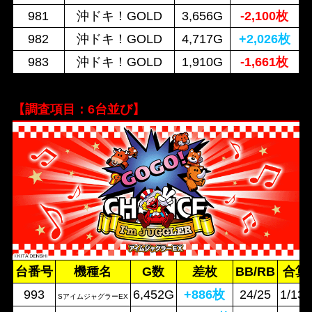
981
沖ドキ！GOLD
3,656G
-2,100枚
982
沖ドキ！GOLD
4,717G
+2,026枚
983
沖ドキ！GOLD
1,910G
-1,661枚
【調査項目：6台並び】
台番号
機種名
G数
差枚
BB/RB
合算
993
6,452G
+886枚
24/25
1/132
SアイムジャグラーEX