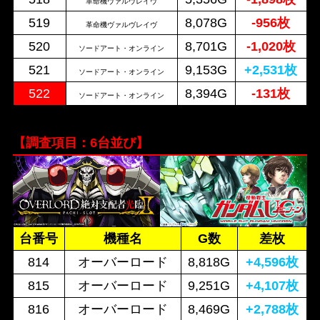
革命機ヴァルヴレイヴ
519
8,078G
-956枚
革命機ヴァルヴレイヴ
520
8,701G
-1,020枚
ソードアート・オンライン
521
9,153G
+2,531枚
ソードアート・オンライン
522
8,394G
-131枚
ソードアート・オンライン
【調査項目：6台並び】
台番号
機種名
G数
差枚
814
オーバーロード
8,818G
+4,596枚
815
オーバーロード
9,251G
+4,107枚
816
オーバーロード
8,469G
+2,788枚