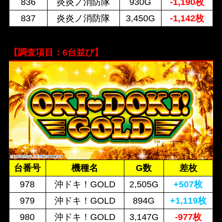
836
炎炎ノ消防隊
930G
-1,190枚
837
炎炎ノ消防隊
3,450G
-1,142枚
【調査項目：6台並び】
台番号
機種名
G数
差枚
978
沖ドキ！GOLD
2,505G
+507枚
979
沖ドキ！GOLD
894G
+1,119枚
980
沖ドキ！GOLD
3,147G
-977枚