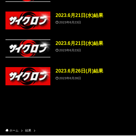
2023.6月21日(水)結果
2023年6月23日
2023.6月21日(水)結果
2023年6月23日
2023.6月26日(月)結果
2023年6月28日
ホーム
結果