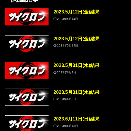
2023.5月12日(金)結果
2023年5月14日
2023.5月12日(金)結果
2023年5月14日
2023.5月31日(水)結果
2023年6月2日
2023.5月31日(水)結果
2023年6月2日
2023.6月11日(日)結果
2023年6月13日