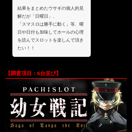
結果をまとめたウサギの個人的見
解だが「日曜日」、
「スマスロは勝手に動く」等、曜
日や日付も加味してホールの心理
を読んでスロットを楽しんで頂き
たい！！
【調査項目：6台並び】