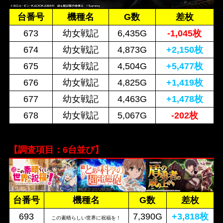
台番号
機種名
G数
差枚
673
幼女戦記
6,435G
-1,045枚
674
幼女戦記
4,873G
+2,150枚
675
幼女戦記
4,504G
+5,477枚
676
幼女戦記
4,825G
+1,419枚
677
幼女戦記
4,463G
+1,478枚
678
幼女戦記
5,067G
-202枚
【調査項目：6台並び】
台番号
機種名
G数
差枚
693
7,390G
+3,818枚
この素晴らしい世界に祝福を！