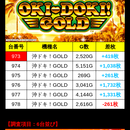
台番号
機種名
G数
差枚
973
沖ドキ！GOLD
2,520G
+419枚
974
沖ドキ！GOLD
5,151G
+1,038枚
975
沖ドキ！GOLD
269G
+261枚
976
沖ドキ！GOLD
3,041G
+1,732枚
977
沖ドキ！GOLD
4,144G
+1,331枚
978
沖ドキ！GOLD
2,616G
-261枚
【調査項目：6台並び】