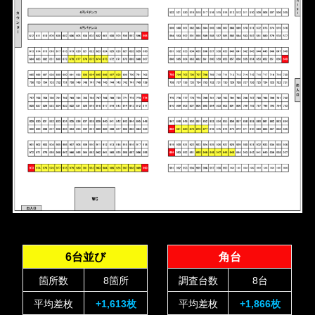
6台並び
角台
箇所数
8箇所
調査台数
8台
平均差枚
+1,613枚
平均差枚
+1,866枚