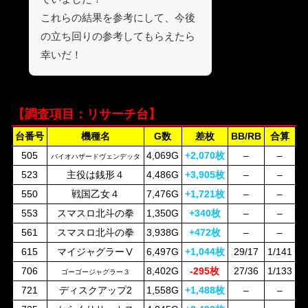
これらの結果を参考にして、今後
の立ち回りの参考してもらえたら
幸いだ！
【調査項目：リサーチ台】
台番号
機種名
G数
差枚
BB/RB
合算
505
4,069G
+2,070枚
–
–
バイオハザードヴェンデッタ
523
主役は銭形４
4,486G
+3,905枚
–
–
550
戦国乙女４
7,476G
+1,721枚
–
–
553
スマスロ北斗の拳
1,350G
+340枚
–
–
561
スマスロ北斗の拳
3,938G
+472枚
–
–
615
マイジャグラーⅤ
6,497G
+1,044枚
29/17
1/141
706
8,402G
-295枚
27/36
1/133
ゴーゴージャグラー３
721
ディスクアップ2
1,558G
+1,488枚
–
–