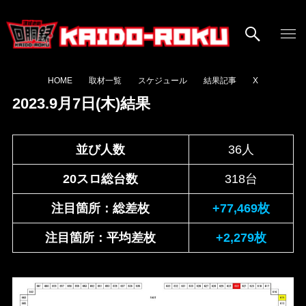
HOME
取材一覧
スケジュール
結果記事
X
2023.9月7日(木)結果
並び人数
36人
20スロ総台数
318台
注目箇所：総差枚
+77,469枚
注目箇所：平均差枚
+2,279枚