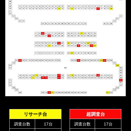
リサーチ台
超調査台
調査台数
17台
調査台数
17台