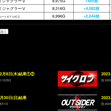
イジャグラーⅤ
8,975G
+465枚
イジャグラーⅤ
8,316G
+4,082枚
6,996G
+2,044枚
コードギアス3C.C.
店近く
.12月8日(木)結果①②
202
年11月25日
202
.7月30日(日)結果
202
年8月1日
202