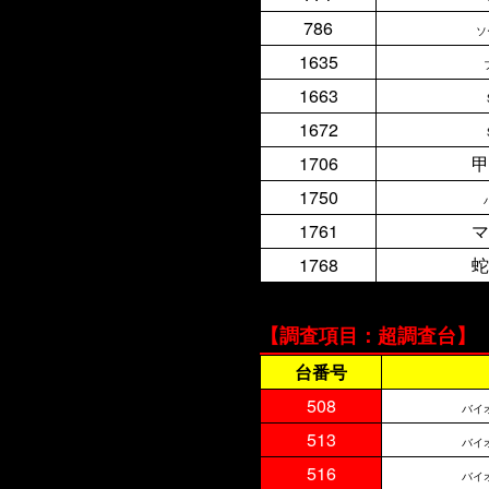
786
ソ
1635
1663
1672
1706
甲
1750
1761
マ
1768
蛇
【調査項目：超調査台】
台番号
508
バイ
513
バイ
516
バイ