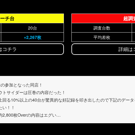
ーチ台
超調
20台
調査台数
+2,267枚
平均差枚
はコチラ
詳細は
来の参加となった同店！
ウトサイダーは圧巻の内容だった！
上回る10%以上の40台が驚異的な好記録を叩き出したので下記のデータ
たい！！
2,800枚Overの内容はエグい…