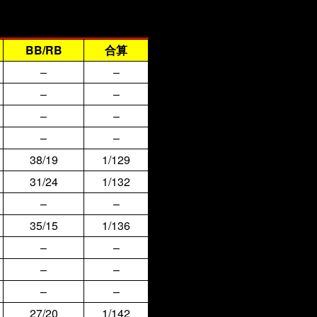
BB/RB
合算
–
–
–
–
–
–
–
–
38/19
1/129
31/24
1/132
–
–
35/15
1/136
–
–
–
–
–
–
27/20
1/142