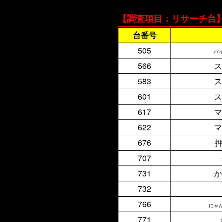
【調査項目：リサーチ台
台番号
505
バ
566
ス
583
ス
601
ス
617
マ
622
マ
676
押
707
731
か
732
766
にゃ
771