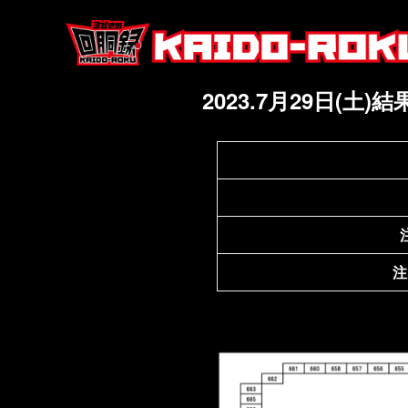
2023.7月29日(土)結
注