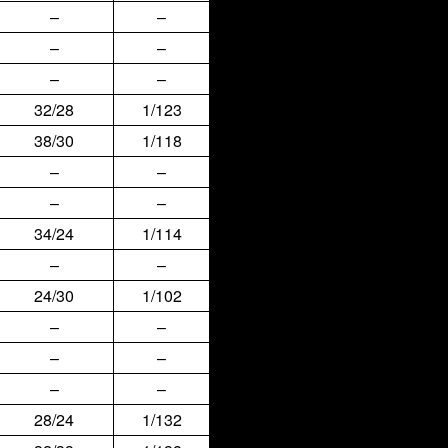
–
–
–
–
–
–
32/28
1/123
38/30
1/118
–
–
–
–
34/24
1/114
–
–
24/30
1/102
–
–
–
–
–
–
28/24
1/132