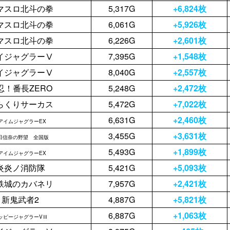
マスロ北斗の拳
5,317G
+6,824枚
マスロ北斗の拳
6,061G
+5,926枚
マスロ北斗の拳
6,226G
+2,601枚
イジャグラーⅤ
7,395G
+1,548枚
イジャグラーⅤ
8,040G
+2,557枚
忍！番長ZERO
5,248G
+2,472枚
らくりサーカス
5,472G
+7,022枚
6,631G
+2,460枚
アイムジャグラーEX
3,455G
+3,631枚
田信奈の野望 全国版
5,493G
+1,899枚
アイムジャグラーEX
炎炎ノ消防隊
5,421G
+5,093枚
鉄城のカバネリ
7,957G
+2,421枚
新鬼武者2
4,887G
+5,821枚
6,887G
+1,063枚
ッピージャグラーVⅢ