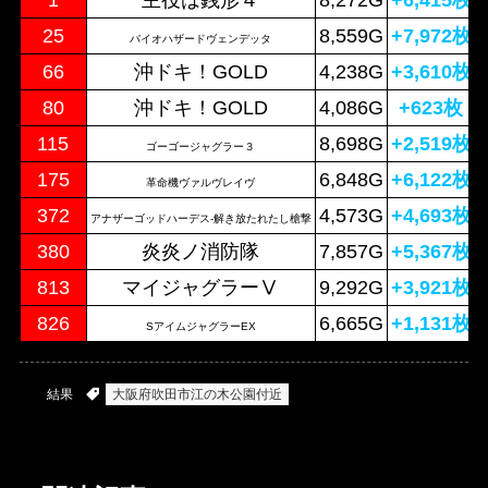
25
8,559G
+7,972枚
バイオハザードヴェンデッタ
66
沖ドキ！GOLD
4,238G
+3,610枚
80
沖ドキ！GOLD
4,086G
+623枚
115
8,698G
+2,519枚
ゴーゴージャグラー３
175
6,848G
+6,122枚
革命機ヴァルヴレイヴ
372
4,573G
+4,693枚
アナザーゴッドハーデス-解き放たれたし槍撃
380
炎炎ノ消防隊
7,857G
+5,367枚
813
マイジャグラーⅤ
9,292G
+3,921枚
826
6,665G
+1,131枚
SアイムジャグラーEX
結果
大阪府吹田市江の木公園付近