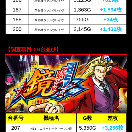
186
3,125G
+619枚
革命機ヴァルヴレイヴ
187
1,363G
+1,594枚
革命機ヴァルヴレイヴ
188
756G
+34枚
革命機ヴァルヴレイヴ
200
2,145G
+1,430枚
革命機ヴァルヴレイヴ
【調査項目：6台並び】
台番号
機種名
G数
差枚
207
5,350G
+3,256枚
HEY！エリートサラリーマン鏡