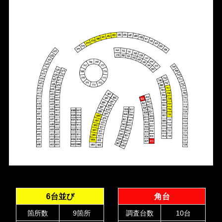
6台並び
角台
箇所数
9箇所
調査台数
10台