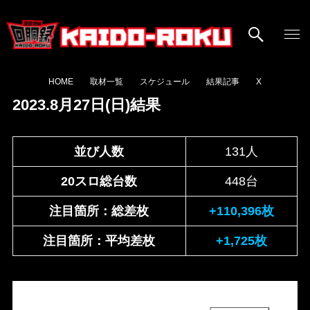
HOME
取材一覧
スケジュール
結果記事
X
2023.8月27日(日)結果
並び人数
131人
20スロ総台数
448台
注目箇所：総差枚
+110,396枚
注目箇所：平均差枚
+1,725枚