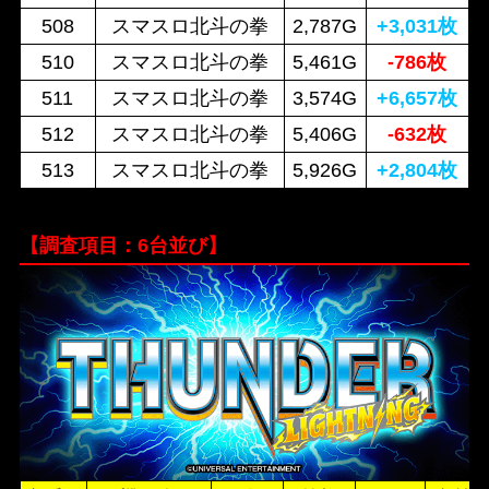
508
スマスロ北斗の拳
2,787G
+3,031枚
510
スマスロ北斗の拳
5,461G
-786枚
511
スマスロ北斗の拳
3,574G
+6,657枚
512
スマスロ北斗の拳
5,406G
-632枚
513
スマスロ北斗の拳
5,926G
+2,804枚
【調査項目：6台並び】