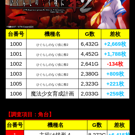
台番号
機種名
G数
差枚
1000
6,432G
+2,669枚
ひぐらしのなく頃に祭2
1001
4,452G
+1,788枚
ひぐらしのなく頃に祭2
1002
2,641G
-134枚
ひぐらしのなく頃に祭2
1003
2,380G
+809枚
ひぐらしのなく頃に祭2
1005
2,323G
+221枚
ひぐらしのなく頃に祭2
1006
魔法少女育成計画
2,033G
+259枚
【調査項目：角台】
台番号
機種名
G数
差枚
1
主役は銭形４
8,272G
+6,415枚