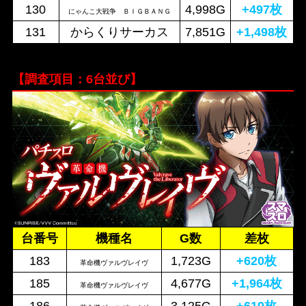
130
4,998G
+497枚
にゃんこ大戦争 ＢＩＧＢＡＮＧ
131
からくりサーカス
7,851G
+1,498枚
【調査項目：6台並び】
台番号
機種名
G数
差枚
183
1,723G
+620枚
革命機ヴァルヴレイヴ
185
4,677G
+1,964枚
革命機ヴァルヴレイヴ