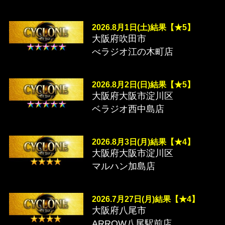
2026.8月1日(土)結果【★5】
大阪府吹田市
べラジオ江の木町店
2026.8月2日(日)結果【★5】
大阪府大阪市淀川区
ベラジオ西中島店
2026.8月3日(月)結果【★4】
大阪府大阪市淀川区
マルハン加島店
2026.7月27日(月)結果【★4】
大阪府八尾市
ARROW八尾駅前店