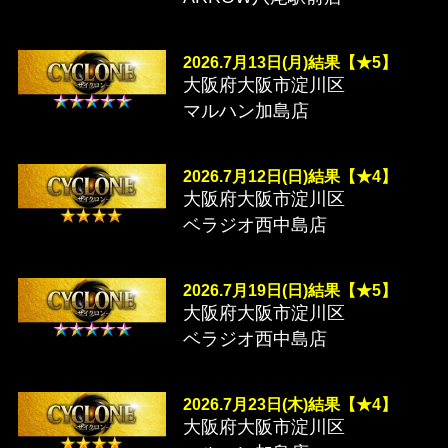
2026.7月13日(月)結果【★5】
大阪府大阪市淀川区
マルハン加島店
2026.7月12日(日)結果【★4】
大阪府大阪市淀川区
ベラジオ西中島店
2026.7月19日(日)結果【★5】
大阪府大阪市淀川区
ベラジオ西中島店
2026.7月23日(木)結果【★4】
大阪府大阪市淀川区