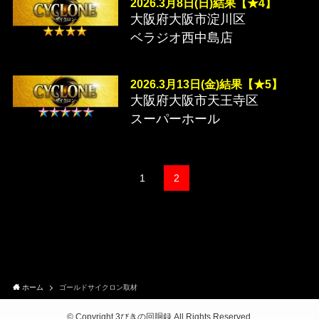
2026.3月8日(日)結果【★4】
大阪府大阪市淀川区
ベラジオ西中島店
2026.3月13日(金)結果【★5】
大阪府大阪市天王寺区
スーパーホール
1
2
ホーム
ゴールドサイクロン取材
©
Copyright 3びきの回胴録 All Rights Reserved.