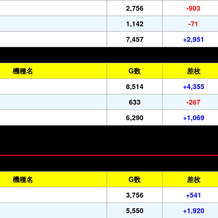
2,756
-903
1,142
-71
7,457
+2,951
機種名
G数
差枚
8,514
+4,355
633
-267
6,290
+1,069
機種名
G数
差枚
3,756
+541
5,550
+1,920