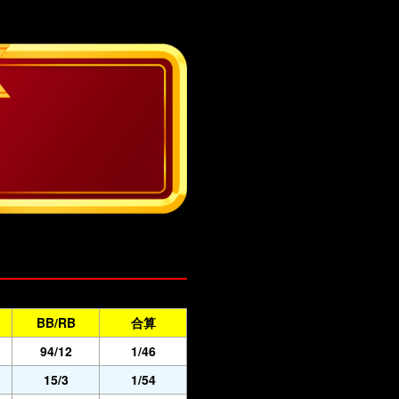
BB/RB
合算
94/12
1/46
15/3
1/54