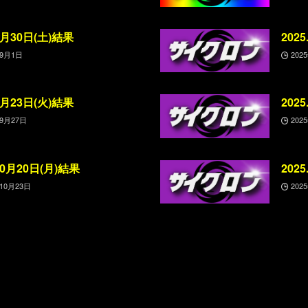
.8月30日(土)結果
202
年9月1日
202
.9月23日(火)結果
202
年9月27日
202
.10月20日(月)結果
202
年10月23日
202