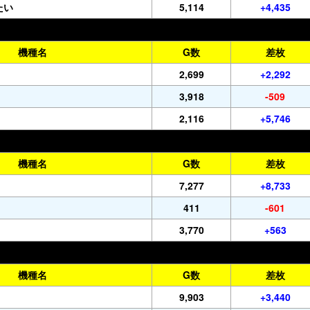
たい
5,114
+4,435
機種名
G数
差枚
2,699
+2,292
3,918
-509
2,116
+5,746
機種名
G数
差枚
7,277
+8,733
411
-601
3,770
+563
機種名
G数
差枚
9,903
+3,440