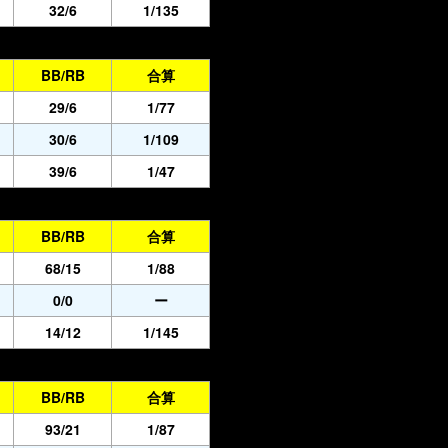
32/6
1/135
BB/RB
合算
29/6
1/77
30/6
1/109
39/6
1/47
BB/RB
合算
68/15
1/88
0/0
ー
14/12
1/145
BB/RB
合算
93/21
1/87