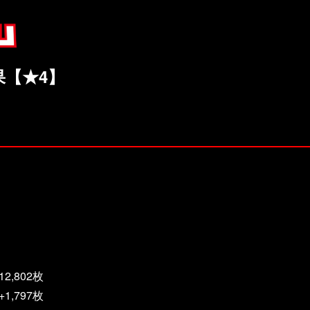
結果【★4】
,802枚
,797枚