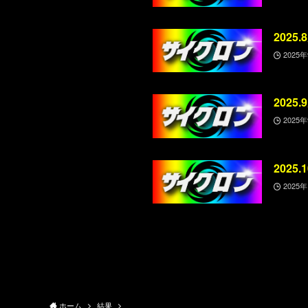
2025
2025
2025
2025
2025
2025
ホーム
結果