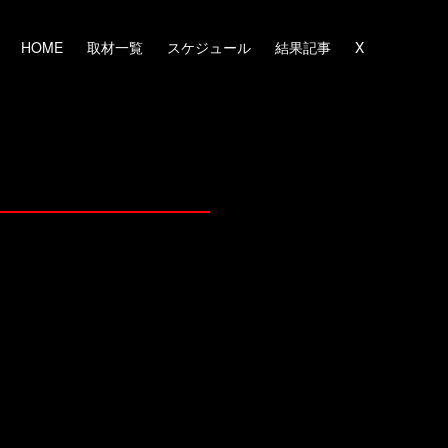
HOME
取材一覧
スケジュール
結果記事
X