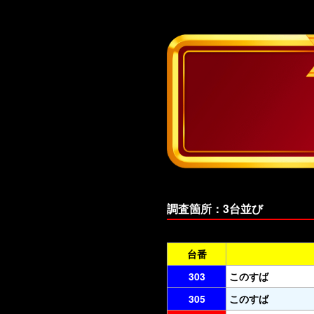
調査箇所：3台並び
台番
303
このすば
305
このすば