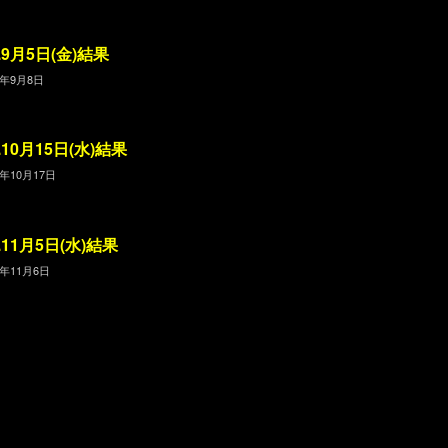
5.9月5日(金)結果
5年9月8日
5.10月15日(水)結果
5年10月17日
5.11月5日(水)結果
5年11月6日