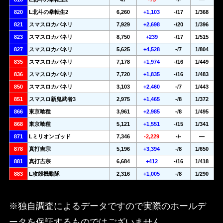
820
L北斗の拳転生2
6,260
+1,103
-/17
1/368
821
スマスロカバネリ
7,929
+2,698
-/20
1/396
823
スマスロカバネリ
8,750
+239
-/17
1/515
827
スマスロカバネリ
5,625
+4,528
-/7
1/804
835
スマスロカバネリ
7,178
+1,974
-/16
1/449
836
スマスロカバネリ
7,720
+1,835
-/16
1/483
850
スマスロカバネリ
3,103
+2,460
-/7
1/443
851
スマスロ新鬼武者3
2,975
+1,465
-/8
1/372
866
東京喰種
3,961
+2,985
-/8
1/495
868
東京喰種
5,121
+1,551
-/15
1/341
871
Lミリオンゴッド
7,346
-2,229
-/-
—
878
真打吉宗
5,196
+3,394
-/8
1/650
881
真打吉宗
6,684
+412
-/16
1/418
883
L攻殻機動隊
2,316
+1,005
-/8
1/290
※独自調査によるデータですので実際のホールデ
ータを保証するものではございません。