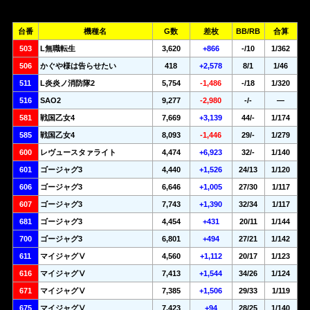
台番
機種名
G数
差枚
BB/RB
合算
503
L無職転生
3,620
+866
-/10
1/362
506
かぐや様は告らせたい
418
+2,578
8/1
1/46
511
L炎炎ノ消防隊2
5,754
-1,486
-/18
1/320
516
SAO2
9,277
-2,980
-/-
—
581
戦国乙女4
7,669
+3,139
44/-
1/174
585
戦国乙女4
8,093
-1,446
29/-
1/279
600
レヴュースタァライト
4,474
+6,923
32/-
1/140
601
ゴージャグ3
4,440
+1,526
24/13
1/120
606
ゴージャグ3
6,646
+1,005
27/30
1/117
607
ゴージャグ3
7,743
+1,390
32/34
1/117
681
ゴージャグ3
4,454
+431
20/11
1/144
700
ゴージャグ3
6,801
+494
27/21
1/142
611
マイジャグⅤ
4,560
+1,112
20/17
1/123
616
マイジャグⅤ
7,413
+1,544
34/26
1/124
671
マイジャグⅤ
7,385
+1,506
29/33
1/119
675
マイジャグⅤ
7,423
+94
28/25
1/140