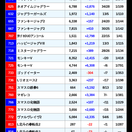
625
ネオアイムジャグラー
6,788
+2,876
34/28
1/109
632
ジャグラーガールズ
1,972
+1,140
13/5
1/110
655
ファンキージャグ2
6,338
+157
24/20
1/144
667
ファンキージャグ2
7,815
+410
30/25
1/142
707
沖ドキDUOアンコール
1,511
+2,798
22/15
1/41
713
ハッピージャグVⅢ
1,843
+1,219
13/3
1/115
718
ミスタージャグラー
7,215
+389
28/26
1/134
721
モンキーV
8,352
+2,415
-/20
1/418
725
モンキーV
4,744
+6,308
-/6
1/791
733
ゴッドイーター
2,469
-304
-/7
1/353
736
Lリオエース2
3,363
+237
-/17
1/198
751
スマスロ鉄拳6
664
+3,192
8/13
1/32
760
マギレコ
2,666
+3,384
7/-
1/381
766
スマスロ化物語
2,524
+107
-/11
1/229
770
スマスロ化物語
3,656
+2,680
-/15
1/244
772
ヴァルヴレイヴ2
5,084
+2,335
54/6
1/85
813
L北斗の拳転生2
287
-22
-/1
1/287
816
L北斗の拳転生2
47
-73
-/-
—