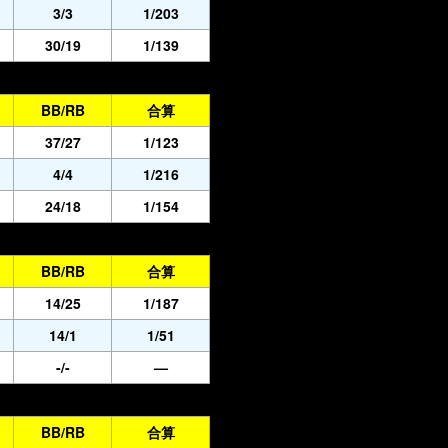
3/3
1/203
30/19
1/139
BB/RB
合算
37/27
1/123
4/4
1/216
24/18
1/154
BB/RB
合算
14/25
1/187
14/1
1/51
-/-
—
BB/RB
合算