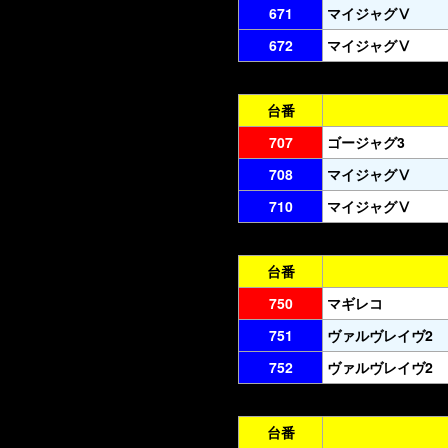
671
マイジャグⅤ
672
マイジャグⅤ
台番
707
ゴージャグ3
708
マイジャグⅤ
710
マイジャグⅤ
台番
750
マギレコ
751
ヴァルヴレイヴ2
752
ヴァルヴレイヴ2
台番