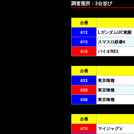
調査箇所：3台並び
台番
612
LガンダムUC覚醒
613
スマスロ鉄拳6
615
バイオRE3
台番
633
東京喰種
635
東京喰種
636
東京喰種
台番
670
マイジャグⅤ