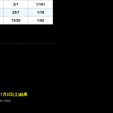
2/1
1/161
25/7
1/78
73/20
1/92
6.1月3日(土)結果
6年1月8日