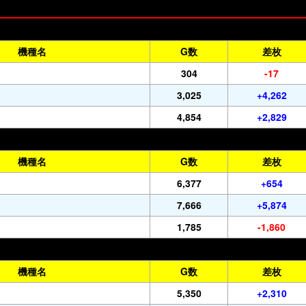
機種名
G数
差枚
304
-17
3,025
+4,262
4,854
+2,829
機種名
G数
差枚
6,377
+654
7,666
+5,874
1,785
-1,860
機種名
G数
差枚
5,350
+2,310