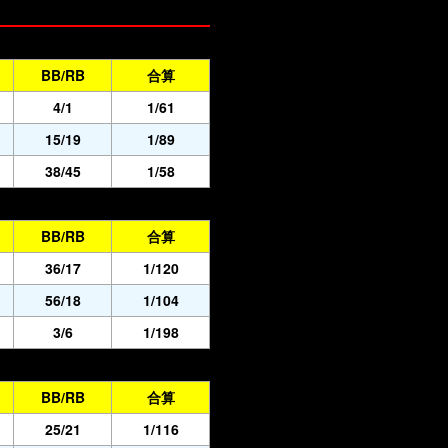
BB/RB
合算
4/1
1/61
15/19
1/89
38/45
1/58
BB/RB
合算
36/17
1/120
56/18
1/104
3/6
1/198
BB/RB
合算
25/21
1/116