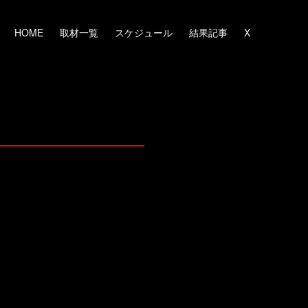
HOME
取材一覧
スケジュール
結果記事
X