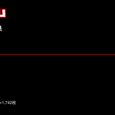
果
,742枚