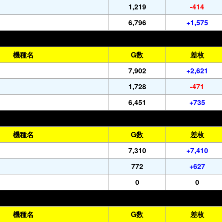
1,219
-414
6,796
+1,575
機種名
G数
差枚
7,902
+2,621
1,728
-471
6,451
+735
機種名
G数
差枚
7,310
+7,410
772
+627
0
0
機種名
G数
差枚