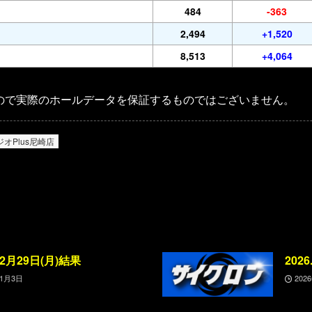
484
-363
2,494
+1,520
8,513
+4,064
ので実際のホールデータを保証するものではございません。
オPlus尼崎店
.12月29日(月)結果
202
年1月3日
202