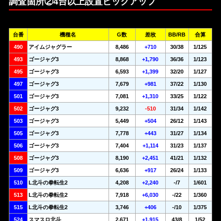
調査箇所②4台以上設置ピックアップ
台番
機種名
G数
差枚
BB/RB
合算
490
アイムジャグラー
8,486
+710
30/38
1/125
493
ゴージャグ3
8,868
+1,790
36/36
1/123
495
ゴージャグ3
6,593
+1,399
32/20
1/127
497
ゴージャグ3
7,679
+981
37/22
1/130
501
ゴージャグ3
7,081
+1,310
33/25
1/122
502
ゴージャグ3
9,232
-510
31/34
1/142
503
ゴージャグ3
5,449
+504
26/12
1/143
505
ゴージャグ3
7,778
+443
31/27
1/134
506
ゴージャグ3
7,404
+1,114
31/23
1/137
508
ゴージャグ3
8,190
+2,451
41/21
1/132
509
ゴージャグ3
6,636
+917
26/24
1/133
510
L北斗の拳転生2
4,208
+2,240
-/7
1/601
513
L北斗の拳転生2
7,918
+6,030
-/22
1/360
515
L北斗の拳転生2
3,746
+406
-/10
1/375
524
スマスロ北斗
2,671
+1,915
43/8
1/52