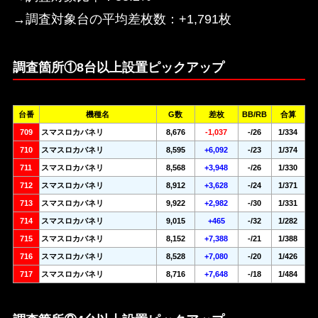
→調査対象台の平均差枚数：+1,791枚
調査箇所①8台以上設置ピックアップ
台番
機種名
G数
差枚
BB/RB
合算
709
スマスロカバネリ
8,676
-1,037
-/26
1/334
710
スマスロカバネリ
8,595
+6,092
-/23
1/374
711
スマスロカバネリ
8,568
+3,948
-/26
1/330
712
スマスロカバネリ
8,912
+3,628
-/24
1/371
713
スマスロカバネリ
9,922
+2,982
-/30
1/331
714
スマスロカバネリ
9,015
+465
-/32
1/282
715
スマスロカバネリ
8,152
+7,388
-/21
1/388
716
スマスロカバネリ
8,528
+7,080
-/20
1/426
717
スマスロカバネリ
8,716
+7,648
-/18
1/484