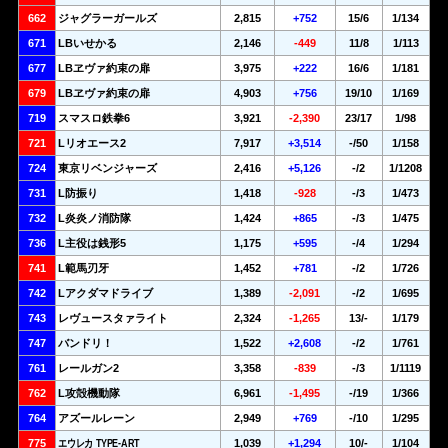
662
ジャグラーガールズ
2,815
+752
15/6
1/134
671
LBいせかる
2,146
-449
11/8
1/113
677
LBヱヴァ約束の扉
3,975
+222
16/6
1/181
679
LBヱヴァ約束の扉
4,903
+756
19/10
1/169
719
スマスロ鉄拳6
3,921
-2,390
23/17
1/98
721
Lリオエース2
7,917
+3,514
-/50
1/158
724
東京リベンジャーズ
2,416
+5,126
-/2
1/1208
731
L防振り
1,418
-928
-/3
1/473
732
L炎炎ノ消防隊
1,424
+865
-/3
1/475
736
L主役は銭形5
1,175
+595
-/4
1/294
741
L範馬刃牙
1,452
+781
-/2
1/726
742
Lアクダマドライブ
1,389
-2,091
-/2
1/695
743
レヴュースタァライト
2,324
-1,265
13/-
1/179
747
バンドリ！
1,522
+2,608
-/2
1/761
761
レールガン2
3,358
-839
-/3
1/1119
762
L攻殻機動隊
6,961
-1,495
-/19
1/366
764
アズールレーン
2,949
+769
-/10
1/295
775
エウレカ TYPE-ART
1,039
+1,294
10/-
1/104