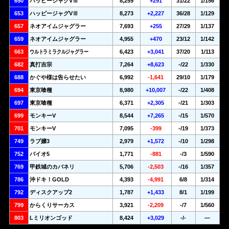
650
ハッピージャグVⅢ
8,259
+291
31/22
1/156
653
ハッピージャグVⅢ
8,273
+2,227
36/28
1/129
657
ネオアイムジャグラー
7,693
+255
27/29
1/137
659
ネオアイムジャグラー
4,955
+470
23/12
1/142
663
ウルトラミラクルジャグラー
6,423
+3,041
37/20
1/113
682
真打吉宗
7,264
+8,623
-/22
1/330
688
かぐや様は告らせたい
6,992
-1,641
29/10
1/179
694
東京喰種
8,980
+10,007
-/22
1/408
697
東京喰種
6,371
+2,305
-/21
1/303
699
モンキーV
8,544
+7,265
-/15
1/570
701
モンキーV
7,095
-399
-/19
1/373
749
ラブ嬢3
2,979
+1,572
-/10
1/298
752
バイオ5
1,771
-881
-/3
1/590
769
甲鉄城のカバネリ
5,706
-2,503
-/16
1/357
786
沖ドキ！GOLD
4,393
-4,991
6/8
1/314
792
ディスクアップ2
1,787
+1,433
8/1
1/199
799
からくりサーカス
3,921
-2,209
-/7
1/560
803
Lミリオンゴッド
8,424
+3,029
-/-
—