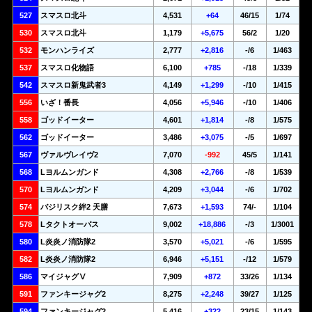
527
スマスロ北斗
4,531
+64
46/15
1/74
530
スマスロ北斗
1,179
+5,675
56/2
1/20
532
モンハンライズ
2,777
+2,816
-/6
1/463
537
スマスロ化物語
6,100
+785
-/18
1/339
542
スマスロ新鬼武者3
4,149
+1,299
-/10
1/415
556
いざ！番長
4,056
+5,946
-/10
1/406
558
ゴッドイーター
4,601
+1,814
-/8
1/575
562
ゴッドイーター
3,486
+3,075
-/5
1/697
567
ヴァルヴレイヴ2
7,070
-992
45/5
1/141
568
Lヨルムンガンド
4,308
+2,766
-/8
1/539
570
Lヨルムンガンド
4,209
+3,044
-/6
1/702
574
バジリスク絆2 天膳
7,673
+1,593
74/-
1/104
578
Lタクトオーパス
9,002
+18,886
-/3
1/3001
580
L炎炎ノ消防隊2
3,570
+5,021
-/6
1/595
582
L炎炎ノ消防隊2
6,946
+5,151
-/12
1/579
586
マイジャグⅤ
7,909
+872
33/26
1/134
591
ファンキージャグ2
8,275
+2,248
39/27
1/125
594
ファンキージャグ2
5,416
+322
23/15
1/143