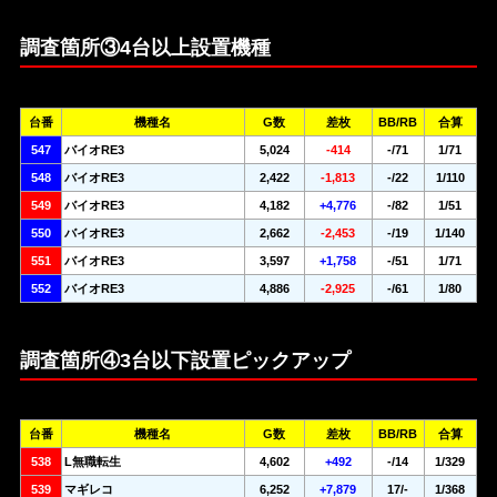
調査箇所③4台以上設置機種
台番
機種名
G数
差枚
BB/RB
合算
547
バイオRE3
5,024
-414
-/71
1/71
548
バイオRE3
2,422
-1,813
-/22
1/110
549
バイオRE3
4,182
+4,776
-/82
1/51
550
バイオRE3
2,662
-2,453
-/19
1/140
551
バイオRE3
3,597
+1,758
-/51
1/71
552
バイオRE3
4,886
-2,925
-/61
1/80
調査箇所④3台以下設置ピックアップ
台番
機種名
G数
差枚
BB/RB
合算
538
L無職転生
4,602
+492
-/14
1/329
539
マギレコ
6,252
+7,879
17/-
1/368