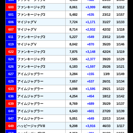
600
ファンキージャグ2
8,061
+3,999
40/32
1/112
601
ファンキージャグ2
5,482
+635
23/12
1/157
606
マイジャグⅤ
7,724
+1,171
31/27
1/133
607
マイジャグⅤ
8,714
+2,932
42/32
1/118
611
ファンキージャグ2
5,227
+549
23/12
1/149
619
マイジャグⅤ
8,042
+870
35/20
1/146
622
ファンキージャグ2
7,875
+3,148
42/24
1/119
624
ファンキージャグ2
7,585
+2,377
39/20
1/129
626
ファンキージャグ2
6,183
+1,597
25/26
1/121
627
アイムジャグラー
3,284
+155
13/9
1/149
629
アイムジャグラー
7,657
+537
26/31
1/134
633
アイムジャグラー
6,098
+1,595
29/21
1/122
636
アイムジャグラー
4,254
+454
18/12
1/142
639
アイムジャグラー
8,769
+689
35/29
1/137
640
アイムジャグラー
6,543
+601
27/20
1/139
647
アイムジャグラー
5,051
+649
22/13
1/144
649
ハッピージャグVⅢ
9,208
+3,916
46/33
1/117