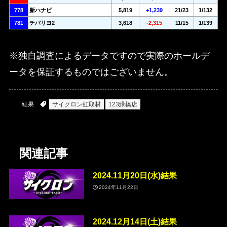
778
新ハナビ
5,819
+1,239
21/23
1/132
781
チバリヨ2
3,618
-2,315
11/15
1/139
※独自調査によるデータですので実際のホールデ
ータを保証するものではございません。
結果
サイクロン虹取材
123緑橋店
関連記事
2024.11月20日(水)結果
2024年11月22日
2024.12月14日(土)結果