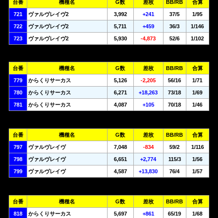
台番
機種名
G数
差枚
BB/RB
合算
721
ヴァルヴレイヴ2
3,992
+241
37/5
1/95
722
ヴァルヴレイヴ2
5,711
+459
36/3
1/146
723
ヴァルヴレイヴ2
5,930
-4,873
52/6
1/102
台番
機種名
G数
差枚
BB/RB
合算
779
からくりサーカス
5,126
-2,205
56/16
1/71
780
からくりサーカス
6,271
+18,263
73/18
1/69
781
からくりサーカス
4,087
+105
70/18
1/46
台番
機種名
G数
差枚
BB/RB
合算
797
ヴァルヴレイヴ
7,048
-834
59/2
1/116
798
ヴァルヴレイヴ
6,651
+2,774
115/3
1/56
799
ヴァルヴレイヴ
4,587
+13,830
76/4
1/57
台番
機種名
G数
差枚
BB/RB
合算
818
からくりサーカス
5,697
+861
65/19
1/68