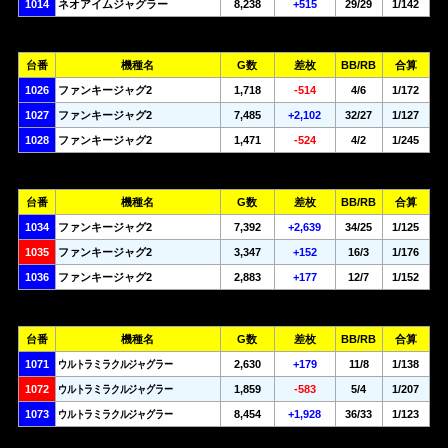
1014
ネオアイムジャグラー
8,238
+515
29/29
1/142
台番
機種名
G数
差枚
BB/RB
合算
1026
ファンキージャグ2
1,718
-514
4/6
1/172
1027
ファンキージャグ2
7,485
+2,102
32/27
1/127
1028
ファンキージャグ2
1,471
-524
4/2
1/245
台番
機種名
G数
差枚
BB/RB
合算
1034
ファンキージャグ2
7,392
+2,639
34/25
1/125
1035
ファンキージャグ2
3,347
+152
16/3
1/176
1036
ファンキージャグ2
2,883
+177
12/7
1/152
台番
機種名
G数
差枚
BB/RB
合算
1071
ウルトラミラクルジャグラー
2,630
+179
11/8
1/138
1072
ウルトラミラクルジャグラー
1,859
-583
5/4
1/207
1073
ウルトラミラクルジャグラー
8,454
+1,928
36/33
1/123