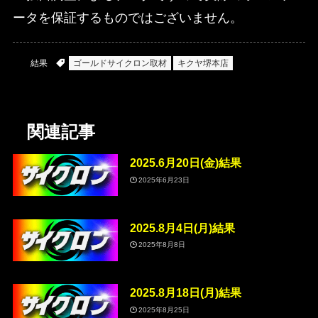
ータを保証するものではございません。
結果
ゴールドサイクロン取材
キクヤ堺本店
関連記事
2025.6月20日(金)結果
2025年6月23日
2025.8月4日(月)結果
2025年8月8日
2025.8月18日(月)結果
2025年8月25日