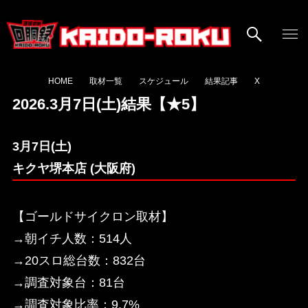
HOME
取材一覧
スケジュール
結果記事
X
2026.3月7日(土)結果【★5】
3月7日(土)
キクヤ堺本店 (大阪府)
【ゴールドサイクロン取材】
→朝イチ人数：514人
→20スロ総台数：832台
→調査対象台：81台
→調査対象比率：9.7%