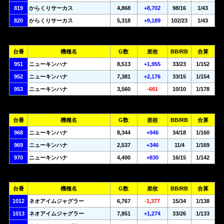
819
からくりサーカス
4,868
+8,702
98/16
1/43
820
からくりサーカス
5,318
+9,189
102/23
1/43
台番
機種名
G数
差枚
BB/RB
合算
951
ニューキンハナ
8,513
+1,955
33/23
1/152
952
ニューキンハナ
7,381
+2,176
33/15
1/154
953
ニューキンハナ
3,560
-661
10/10
1/178
台番
機種名
G数
差枚
BB/RB
合算
968
ニューキンハナ
8,344
+946
34/18
1/160
969
ニューキンハナ
2,537
+346
11/4
1/169
970
ニューキンハナ
4,400
+830
16/15
1/142
台番
機種名
G数
差枚
BB/RB
合算
1012
ネオアイムジャグラー
6,767
-1,377
15/34
1/138
1013
ネオアイムジャグラー
7,851
+1,274
33/26
1/133