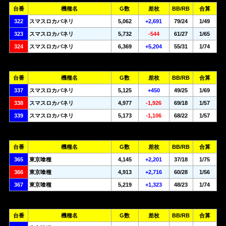
台番
機種名
G数
差枚
BB/RB
合算
322
スマスロカバネリ
5,062
+2,691
79/24
1/49
323
スマスロカバネリ
5,732
-544
61/27
1/65
324
スマスロカバネリ
6,369
+5,204
55/31
1/74
台番
機種名
G数
差枚
BB/RB
合算
337
スマスロカバネリ
5,125
+450
49/25
1/69
338
スマスロカバネリ
4,977
-1,926
69/18
1/57
339
スマスロカバネリ
5,173
-1,106
68/22
1/57
台番
機種名
G数
差枚
BB/RB
合算
365
東京喰種
4,145
+2,201
37/18
1/75
366
東京喰種
4,913
+2,716
60/28
1/56
367
東京喰種
5,219
+1,323
48/23
1/74
台番
機種名
G数
差枚
BB/RB
合算