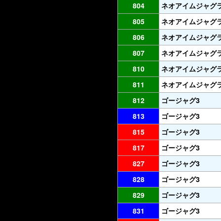
804
ネオアイムジャグ
805
ネオアイムジャグ
806
ネオアイムジャグ
807
ネオアイムジャグ
810
ネオアイムジャグ
811
ネオアイムジャグ
812
ゴージャグ3
813
ゴージャグ3
815
ゴージャグ3
817
ゴージャグ3
827
ゴージャグ3
828
ゴージャグ3
829
ゴージャグ3
831
ゴージャグ3