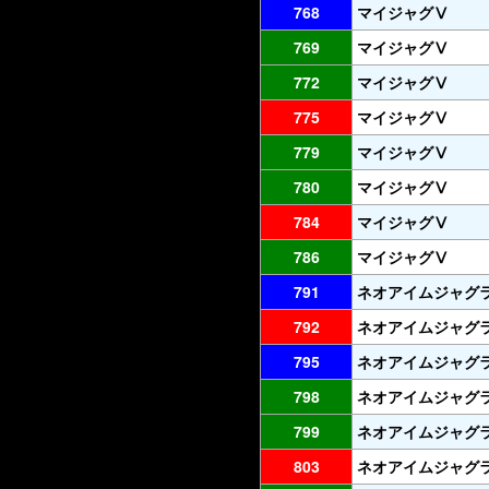
768
マイジャグⅤ
769
マイジャグⅤ
772
マイジャグⅤ
775
マイジャグⅤ
779
マイジャグⅤ
780
マイジャグⅤ
784
マイジャグⅤ
786
マイジャグⅤ
791
ネオアイムジャグ
792
ネオアイムジャグ
795
ネオアイムジャグ
798
ネオアイムジャグ
799
ネオアイムジャグ
803
ネオアイムジャグ