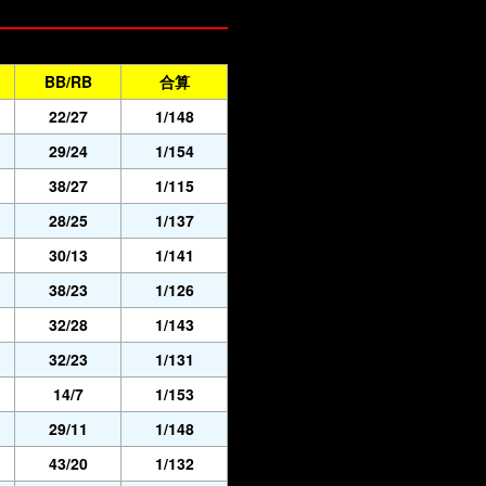
BB/RB
合算
22/27
1/148
29/24
1/154
38/27
1/115
28/25
1/137
30/13
1/141
38/23
1/126
32/28
1/143
32/23
1/131
14/7
1/153
29/11
1/148
43/20
1/132