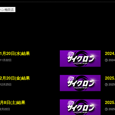
ハン梅田店
.11月20日(水)結果
202
年11月22日
202
.12月20日(金)結果
202
年12月25日
202
.2月8日(土)結果
202
年2月22日
202