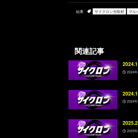
結果
サイクロン光取材
マル
関連記事
2024
2024
2024
2024
2025
2025