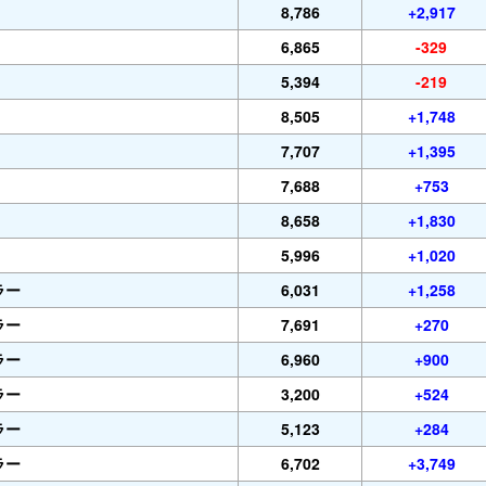
8,786
+2,917
6,865
-329
5,394
-219
8,505
+1,748
7,707
+1,395
7,688
+753
8,658
+1,830
5,996
+1,020
ラー
6,031
+1,258
ラー
7,691
+270
ラー
6,960
+900
ラー
3,200
+524
ラー
5,123
+284
ラー
6,702
+3,749