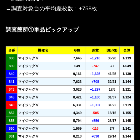
→調査対象台の平均差枚数：+758枚
調査箇所①単品ピックアップ
台番
機種名
G数
差枚
BB/RB
合算
838
マイジャグⅤ
7,645
+1,216
35/20
1/139
839
マイジャグⅤ
649
-747
-/1
1/649
840
マイジャグⅤ
9,161
+1,625
41/25
1/139
841
マイジャグⅤ
7,623
+708
32/21
1/144
843
マイジャグⅤ
3,028
+1,297
17/8
1/121
845
マイジャグⅤ
8,421
+1,180
31/37
1/124
849
マイジャグⅤ
6,331
+1,907
31/22
1/119
852
マイジャグⅤ
4,349
-505
13/15
1/155
855
マイジャグⅤ
5,794
+556
23/17
1/145
860
マイジャグⅤ
1,969
-116
7/7
1/141
861
マイジャグⅤ
6,213
+830
29/14
1/144