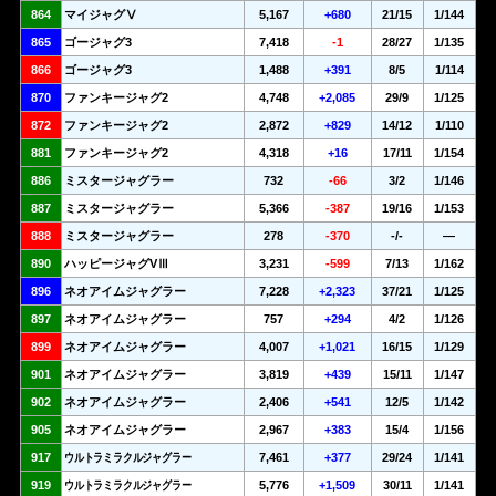
864
マイジャグⅤ
5,167
+680
21/15
1/144
865
ゴージャグ3
7,418
-1
28/27
1/135
866
ゴージャグ3
1,488
+391
8/5
1/114
870
ファンキージャグ2
4,748
+2,085
29/9
1/125
872
ファンキージャグ2
2,872
+829
14/12
1/110
881
ファンキージャグ2
4,318
+16
17/11
1/154
886
ミスタージャグラー
732
-66
3/2
1/146
887
ミスタージャグラー
5,366
-387
19/16
1/153
888
ミスタージャグラー
278
-370
-/-
—
890
ハッピージャグVⅢ
3,231
-599
7/13
1/162
896
ネオアイムジャグラー
7,228
+2,323
37/21
1/125
897
ネオアイムジャグラー
757
+294
4/2
1/126
899
ネオアイムジャグラー
4,007
+1,021
16/15
1/129
901
ネオアイムジャグラー
3,819
+439
15/11
1/147
902
ネオアイムジャグラー
2,406
+541
12/5
1/142
905
ネオアイムジャグラー
2,967
+383
15/4
1/156
917
ウルトラミラクルジャグラー
7,461
+377
29/24
1/141
919
ウルトラミラクルジャグラー
5,776
+1,509
30/11
1/141