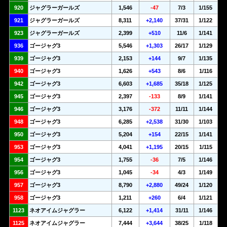
920
ジャグラーガールズ
1,546
-47
7/3
1/155
921
ジャグラーガールズ
8,311
+2,140
37/31
1/122
923
ジャグラーガールズ
2,399
+510
11/6
1/141
936
ゴージャグ3
5,546
+1,303
26/17
1/129
939
ゴージャグ3
2,153
+144
9/7
1/135
940
ゴージャグ3
1,626
+543
8/6
1/116
942
ゴージャグ3
6,603
+1,685
35/18
1/125
945
ゴージャグ3
2,397
-133
8/9
1/141
946
ゴージャグ3
3,176
-372
11/11
1/144
948
ゴージャグ3
6,285
+2,538
31/30
1/103
950
ゴージャグ3
5,204
+154
22/15
1/141
953
ゴージャグ3
4,041
+1,195
20/15
1/115
954
ゴージャグ3
1,755
-36
7/5
1/146
956
ゴージャグ3
1,045
-34
4/3
1/149
957
ゴージャグ3
8,790
+2,880
49/24
1/120
958
ゴージャグ3
1,211
+260
6/4
1/121
1123
ネオアイムジャグラー
6,122
+1,414
31/11
1/146
1125
ネオアイムジャグラー
7,444
+3,644
38/25
1/118