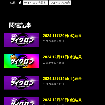
結果
サイクロン光取材
マルハン布施店
関連記事
2024.11月20日(水)結果
2024年11月22日
2024.12月11日(水)結果
2024年12月15日
2024.12月14日(土)結果
2024年12月17日
2024.12月20日(金)結果