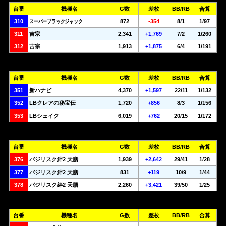
台番
機種名
G数
差枚
BB/RB
合算
310
スーパーブラックジャック
872
-354
8/1
1/97
311
吉宗
2,341
+1,769
7/2
1/260
312
吉宗
1,913
+1,875
6/4
1/191
台番
機種名
G数
差枚
BB/RB
合算
351
新ハナビ
4,370
+1,597
22/11
1/132
352
LBクレアの秘宝伝
1,720
+856
8/3
1/156
353
LBシェイク
6,019
+762
20/15
1/172
台番
機種名
G数
差枚
BB/RB
合算
376
バジリスク絆2 天膳
1,939
+2,642
29/41
1/28
377
バジリスク絆2 天膳
831
+119
10/9
1/44
378
バジリスク絆2 天膳
2,260
+3,421
39/50
1/25
台番
機種名
G数
差枚
BB/RB
合算