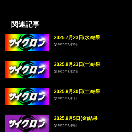
関連記事
2025.7月23日(水)結果
2025年7月30日
2025.8月23日(土)結果
2025年8月27日
2025.8月30日(土)結果
2025年9月1日
2025.9月5日(金)結果
2025年9月8日