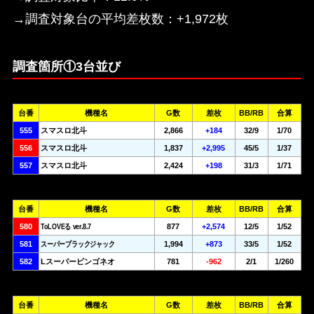
→調査対象台の平均差枚数：+1,972枚
調査箇所①3台並び
台番
機種名
G数
差枚
BB/RB
合算
555
スマスロ北斗
2,866
+184
32/9
1/70
556
スマスロ北斗
1,837
+2,995
45/5
1/37
557
スマスロ北斗
2,424
+198
31/3
1/71
台番
機種名
G数
差枚
BB/RB
合算
580
ToLOVEる ver.8.7
877
+2,574
12/5
1/52
581
スーパーブラックジャック
1,994
+873
33/5
1/52
582
Lスーパービンゴネオ
781
-962
2/1
1/260
台番
機種名
G数
差枚
BB/RB
合算