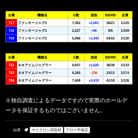
台番
機種名
G数
差枚
BB/RB
合算
717
ファンキージャグ2
7,362
+2,661
38/21
1/125
718
ファンキージャグ2
2,227
+46
9/5
1/159
719
ファンキージャグ2
5,068
+1,443
24/15
1/130
台番
機種名
G数
差枚
BB/RB
合算
722
ネオアイムジャグラー
9,837
+1,625
36/38
1/133
723
ネオアイムジャグラー
6,265
-236
23/13
1/174
724
ネオアイムジャグラー
7,408
+3,419
41/18
1/126
※独自調査によるデータですので実際のホールデ
ータを保証するものではございません。
結果
サイクロン雷取材
アロー平塚店