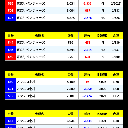
525
東京リベンジャーズ
2,034
-1,331
-/2
1/1017
526
東京リベンジャーズ
3,064
-687
-/8
1/383
527
東京リベンジャーズ
5,278
+2,875
-/10
1/528
台番
機種名
G数
差枚
BB/RB
合算
544
東京リベンジャーズ
539
-451
-/1
1/539
545
東京リベンジャーズ
5,244
+2,914
-/12
1/437
546
東京リベンジャーズ
779
-631
-/2
1/390
台番
機種名
G数
差枚
BB/RB
合算
560
スマスロ北斗
8,169
-98
84/25
1/75
561
スマスロ北斗
7,390
+3,569
98/26
1/60
562
スマスロ北斗
7,181
+2,424
89/27
1/62
台番
機種名
G数
差枚
BB/RB
合算
584
スマスロ北斗
5,031
+3,744
81/21
1/49
585
スマスロ北斗
6,567
+8,557
125/23
1/44