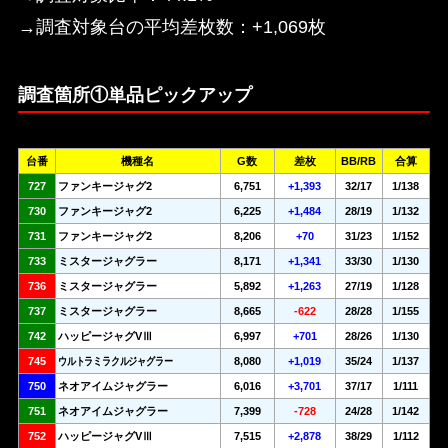
→調査対象台の平均差枚数：+1,069枚
調査箇所①単品ピックアップ
台番
機種名
G数
差枚
BB/RB
合算
727
ファンキージャグ2
6,751
+1,393
32/17
1/138
730
ファンキージャグ2
6,225
+1,484
28/19
1/132
731
ファンキージャグ2
8,206
+70
31/23
1/152
733
ミスタージャグラー
8,171
+1,341
33/30
1/130
736
ミスタージャグラー
5,892
+1,263
27/19
1/128
737
ミスタージャグラー
8,665
-622
28/28
1/155
742
ハッピージャグVⅢ
6,997
+701
28/26
1/130
745
ウルトラミラクルジャグラー
8,080
+1,019
35/24
1/137
750
ネオアイムジャグラー
6,016
+3,701
37/17
1/111
751
ネオアイムジャグラー
7,399
-728
24/28
1/142
752
ハッピージャグVⅢ
7,515
+2,878
38/29
1/112