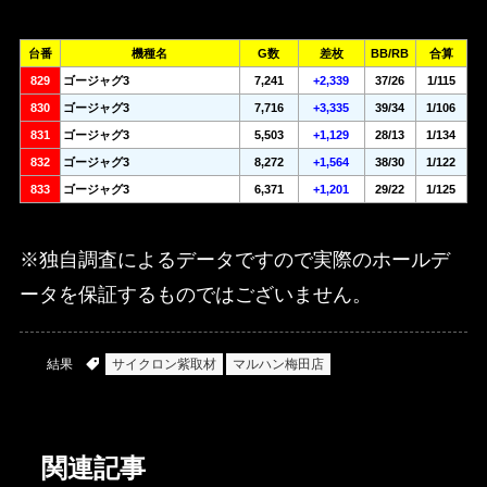
台番
機種名
G数
差枚
BB/RB
合算
829
ゴージャグ3
7,241
+2,339
37/26
1/115
830
ゴージャグ3
7,716
+3,335
39/34
1/106
831
ゴージャグ3
5,503
+1,129
28/13
1/134
832
ゴージャグ3
8,272
+1,564
38/30
1/122
833
ゴージャグ3
6,371
+1,201
29/22
1/125
※独自調査によるデータですので実際のホールデ
ータを保証するものではございません。
結果
サイクロン紫取材
マルハン梅田店
関連記事