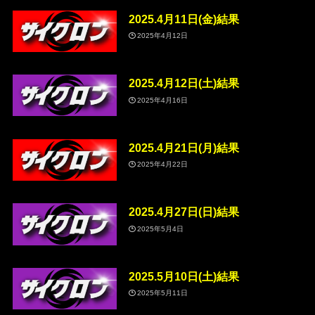
2025.4月11日(金)結果
2025年4月12日
2025.4月12日(土)結果
2025年4月16日
2025.4月21日(月)結果
2025年4月22日
2025.4月27日(日)結果
2025年5月4日
2025.5月10日(土)結果
2025年5月11日