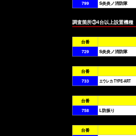
799
S炎炎ノ消防隊
調査箇所③4台以上設置機種
台番
729
S炎炎ノ消防隊
台番
733
エウレカ TYPE-ART
台番
758
L防振り
台番