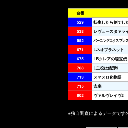
台番
529
転生したら剣でし
538
レヴュースタァラ
552
バーニングエクスプレ
671
Lネオプラネット
675
LBクレアの秘宝伝
708
L主役は銭形5
713
スマスロ化物語
715
吉宗
802
ヴァルヴレイヴ2
※独自調査によるデータです