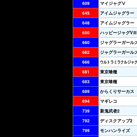
609
マイジャグⅤ
645
アイムジャグラー
648
アイムジャグラー
650
ハッピージャグVⅢ
660
ジャグラーガール
662
ジャグラーガール
666
ウルトラミラクルジャ
681
東京喰種
683
東京喰種
689
からくりサーカス
694
マギレコ
739
新鬼武者2
792
ディスクアップ2
799
モンハンライズ