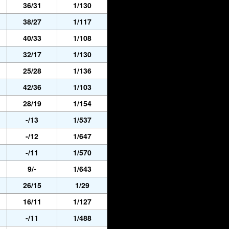
36/31
1/130
38/27
1/117
40/33
1/108
32/17
1/130
25/28
1/136
42/36
1/103
28/19
1/154
-/13
1/537
-/12
1/647
-/11
1/570
9/-
1/643
26/15
1/29
16/11
1/127
-/11
1/488