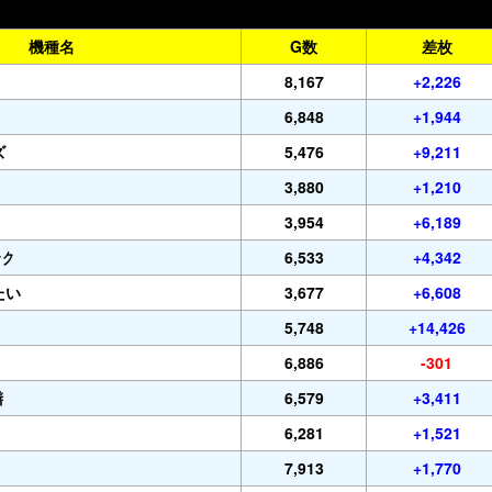
機種名
G数
差枚
8,167
+2,226
6,848
+1,944
ズ
5,476
+9,211
3,880
+1,210
3,954
+6,189
ック
6,533
+4,342
たい
3,677
+6,608
5,748
+14,426
6,886
-301
膳
6,579
+3,411
6,281
+1,521
7,913
+1,770