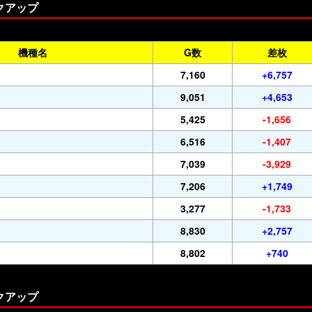
クアップ
機種名
G数
差枚
7,160
+6,757
9,051
+4,653
5,425
-1,656
6,516
-1,407
7,039
-3,929
7,206
+1,749
3,277
-1,733
8,830
+2,757
8,802
+740
クアップ