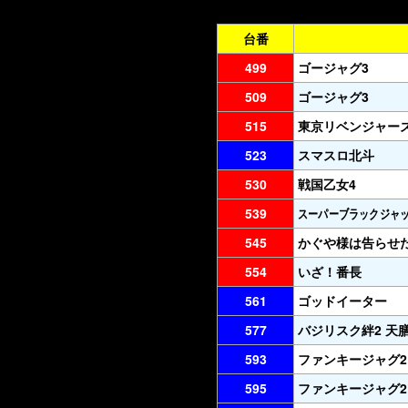
台番
499
ゴージャグ3
509
ゴージャグ3
515
東京リベンジャー
523
スマスロ北斗
530
戦国乙女4
539
スーパーブラックジャ
545
かぐや様は告らせ
554
いざ！番長
561
ゴッドイーター
577
バジリスク絆2 天
593
ファンキージャグ2
595
ファンキージャグ2