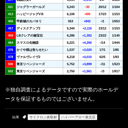
411
ジャグラーガールズ
5,243
-30
20/12
1/164
413
ハッピージャグVⅢ
6,106
-499
17/23
1/153
456
甲鉄城のカバネリ
553
+842
-/1
1/553
457
ディスクアップ2
5,344
+2,116
23/12
1/153
459
LBクレアの秘宝伝
6,286
+1,352
23/22
1/140
464
スマスロ化物語
6,221
+4,266
-/14
1/444
476
かぐや様は告らせたい
1,537
+3,020
17/1
1/85
478
ヴァルヴレイヴ2
6,218
+4,010
62/5
1/93
500
東京リベンジャーズ
5,752
+3,899
-/11
1/523
502
東京リベンジャーズ
2,750
+1,561
-/3
1/917
※独自調査によるデータですので実際のホールデ
ータを保証するものではございません。
結果
サイクロン炎取材
ハイパーアロー泉北店