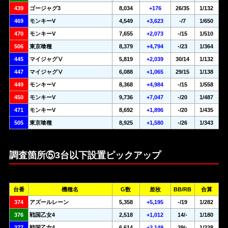
439
ゴージャグ3
8,034
+176
26/35
1/132
469
モンキーV
4,549
+3,623
-/7
1/650
470
モンキーV
7,655
+2,073
-/15
1/510
506
東京喰種
8,379
+4,794
-/23
1/364
445
マイジャグⅤ
5,819
+2,039
30/14
1/132
447
マイジャグⅤ
6,088
+1,065
29/15
1/138
449
モンキーV
8,368
+4,984
-/15
1/558
450
モンキーV
9,736
+7,047
-/20
1/487
471
モンキーV
8,692
+1,896
-/20
1/435
505
東京喰種
8,925
+1,580
-/26
1/343
調査箇所⑤3台以下設置ピックアップ
台番
機種名
G数
差枚
BB/RB
合算
374
アズールレーン
5,358
+5,195
-/19
1/282
376
戦国乙女4
2,518
+1,012
14/-
1/180
377
戦国乙女4
6,614
+2,149
29/-
1/228