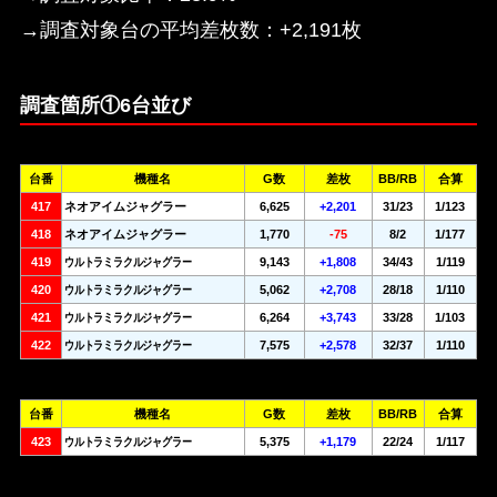
→調査対象台の平均差枚数：+2,191枚
調査箇所①6台並び
台番
機種名
G数
差枚
BB/RB
合算
417
ネオアイムジャグラー
6,625
+2,201
31/23
1/123
418
ネオアイムジャグラー
1,770
-75
8/2
1/177
419
ウルトラミラクルジャグラー
9,143
+1,808
34/43
1/119
420
ウルトラミラクルジャグラー
5,062
+2,708
28/18
1/110
421
ウルトラミラクルジャグラー
6,264
+3,743
33/28
1/103
422
ウルトラミラクルジャグラー
7,575
+2,578
32/37
1/110
台番
機種名
G数
差枚
BB/RB
合算
423
ウルトラミラクルジャグラー
5,375
+1,179
22/24
1/117