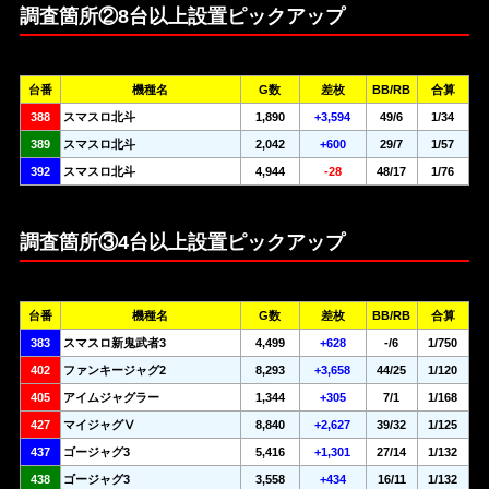
調査箇所②8台以上設置ピックアップ
台番
機種名
G数
差枚
BB/RB
合算
388
スマスロ北斗
1,890
+3,594
49/6
1/34
389
スマスロ北斗
2,042
+600
29/7
1/57
392
スマスロ北斗
4,944
-28
48/17
1/76
調査箇所③4台以上設置ピックアップ
台番
機種名
G数
差枚
BB/RB
合算
383
スマスロ新鬼武者3
4,499
+628
-/6
1/750
402
ファンキージャグ2
8,293
+3,658
44/25
1/120
405
アイムジャグラー
1,344
+305
7/1
1/168
427
マイジャグⅤ
8,840
+2,627
39/32
1/125
437
ゴージャグ3
5,416
+1,301
27/14
1/132
438
ゴージャグ3
3,558
+434
16/11
1/132