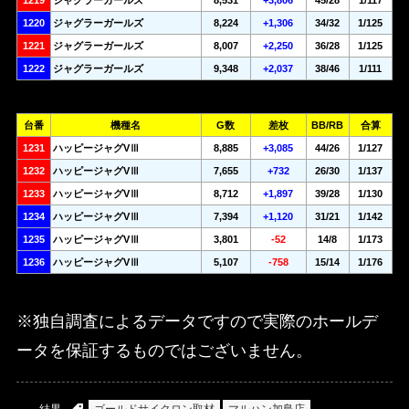
1219
ジャグラーガールズ
8,531
+3,806
45/28
1/117
1220
ジャグラーガールズ
8,224
+1,306
34/32
1/125
1221
ジャグラーガールズ
8,007
+2,250
36/28
1/125
1222
ジャグラーガールズ
9,348
+2,037
38/46
1/111
台番
機種名
G数
差枚
BB/RB
合算
1231
ハッピージャグVⅢ
8,885
+3,085
44/26
1/127
1232
ハッピージャグVⅢ
7,655
+732
26/30
1/137
1233
ハッピージャグVⅢ
8,712
+1,897
39/28
1/130
1234
ハッピージャグVⅢ
7,394
+1,120
31/21
1/142
1235
ハッピージャグVⅢ
3,801
-52
14/8
1/173
1236
ハッピージャグVⅢ
5,107
-758
15/14
1/176
※独自調査によるデータですので実際のホールデ
ータを保証するものではございません。