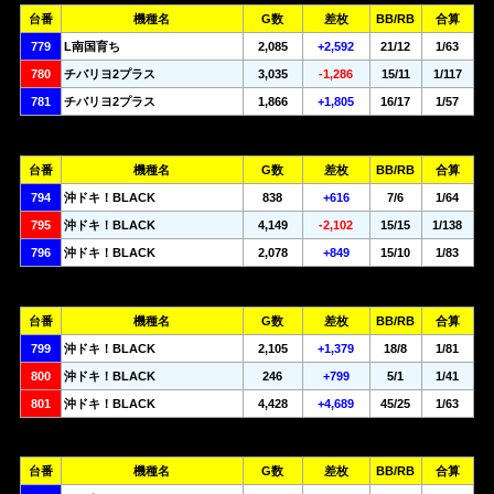
台番
機種名
G数
差枚
BB/RB
合算
779
L南国育ち
2,085
+2,592
21/12
1/63
780
チバリヨ2プラス
3,035
-1,286
15/11
1/117
781
チバリヨ2プラス
1,866
+1,805
16/17
1/57
台番
機種名
G数
差枚
BB/RB
合算
794
沖ドキ！BLACK
838
+616
7/6
1/64
795
沖ドキ！BLACK
4,149
-2,102
15/15
1/138
796
沖ドキ！BLACK
2,078
+849
15/10
1/83
台番
機種名
G数
差枚
BB/RB
合算
799
沖ドキ！BLACK
2,105
+1,379
18/8
1/81
800
沖ドキ！BLACK
246
+799
5/1
1/41
801
沖ドキ！BLACK
4,428
+4,689
45/25
1/63
台番
機種名
G数
差枚
BB/RB
合算