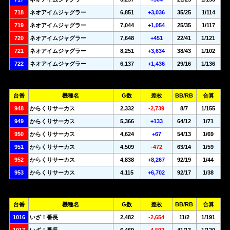
718
ネオアイムジャグラー
6,851
+3,036
35/25
1/114
719
ネオアイムジャグラー
7,044
+1,054
25/35
1/117
720
ネオアイムジャグラー
7,648
+451
22/41
1/121
721
ネオアイムジャグラー
8,251
+3,634
38/43
1/102
722
ネオアイムジャグラー
6,137
+1,436
29/16
1/136
台番
機種名
G数
差枚
BB/RB
合算
948
からくりサーカス
2,332
-2,739
8/7
1/155
949
からくりサーカス
5,366
+133
64/12
1/71
950
からくりサーカス
4,624
+67
54/13
1/69
951
からくりサーカス
4,509
-472
63/14
1/59
952
からくりサーカス
4,838
+8,267
92/19
1/44
953
からくりサーカス
4,115
+6,702
92/17
1/38
台番
機種名
G数
差枚
BB/RB
合算
1016
いざ！番長
2,482
-2,654
11/2
1/191
1017
いざ！番長
6,469
-4,592
41/13
1/120