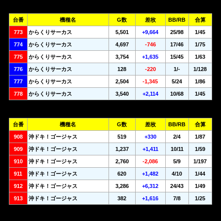
台番
機種名
G数
差枚
BB/RB
合算
773
からくりサーカス
5,501
+9,664
25/98
1/45
774
からくりサーカス
4,697
-746
17/46
1/75
775
からくりサーカス
3,754
+1,635
15/45
1/63
776
からくりサーカス
128
-220
1/-
1/128
777
からくりサーカス
2,504
-1,345
5/24
1/86
778
からくりサーカス
3,540
+2,114
10/68
1/45
台番
機種名
G数
差枚
BB/RB
合算
908
沖ドキ！ゴージャス
519
+330
2/4
1/87
909
沖ドキ！ゴージャス
1,237
+1,411
10/11
1/59
910
沖ドキ！ゴージャス
2,760
-2,086
5/9
1/197
911
沖ドキ！ゴージャス
620
+1,482
4/10
1/44
912
沖ドキ！ゴージャス
3,286
+6,312
24/43
1/49
913
沖ドキ！ゴージャス
382
+1,616
7/8
1/25