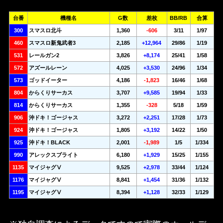
台番
機種名
G数
差枚
BB/RB
合算
300
スマスロ北斗
1,360
-606
3/11
1/97
460
スマスロ新鬼武者3
2,185
+12,964
29/86
1/19
531
レールガン2
3,826
+8,174
25/41
1/58
572
アズールレーン
4,025
+3,530
24/96
1/34
573
ゴッドイーター
4,186
-1,823
16/46
1/68
804
からくりサーカス
3,707
+9,585
19/94
1/33
814
からくりサーカス
1,355
-328
5/18
1/59
906
沖ドキ！ゴージャス
3,272
+2,251
17/28
1/73
924
沖ドキ！ゴージャス
1,805
+3,192
14/22
1/50
925
沖ドキ！BLACK
2,001
-1,989
1/5
1/334
990
アレックスブライト
6,180
+1,929
15/25
1/155
1135
マイジャグⅤ
9,525
+2,978
33/44
1/124
1176
マイジャグⅤ
8,841
+1,454
31/36
1/132
1195
マイジャグⅤ
8,394
+1,128
32/33
1/129