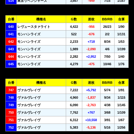
514
東京リベンジャーズ
3,667
-449
7/15
1/167
台番
機種名
G数
差枚
BB/RB
合算
640
レヴュースタァライト
4,422
-956
26/23
1/90
641
モンハンライズ
522
-676
2/2
1/131
642
モンハンライズ
2,233
+718
8/34
1/53
643
モンハンライズ
1,989
-2,090
4/6
1/199
644
モンハンライズ
2,282
+2,952
7/50
1/40
645
モンハンライズ
4,279
-475
10/46
1/76
台番
機種名
G数
差枚
BB/RB
合算
747
ヴァルヴレイヴ
7,222
+5,792
5/74
1/91
748
ヴァルヴレイヴ
4,960
-1,837
9/34
1/115
749
ヴァルヴレイヴ
6,090
-2,763
4/38
1/145
750
ヴァルヴレイヴ
7,762
+767
3/68
1/109
751
ヴァルヴレイヴ
6,312
+10,558
3/91
1/67
752
ヴァルヴレイヴ
5,383
-5,136
5/16
1/256