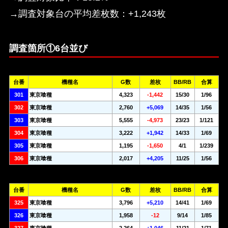
→調査対象台の平均差枚数：+1,243枚
調査箇所①6台並び
台番
機種名
G数
差枚
BB/RB
合算
301
東京喰種
4,323
-1,442
15/30
1/96
302
東京喰種
2,760
+5,069
14/35
1/56
303
東京喰種
5,555
-4,973
23/23
1/121
304
東京喰種
3,222
+1,942
14/33
1/69
305
東京喰種
1,195
-1,650
4/1
1/239
306
東京喰種
2,017
+4,205
11/25
1/56
台番
機種名
G数
差枚
BB/RB
合算
325
東京喰種
3,796
+5,210
14/41
1/69
326
東京喰種
1,958
-12
9/14
1/85