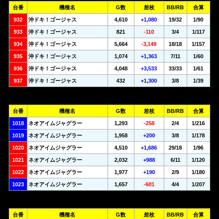
台番
機種名
G数
差枚
BB/RB
合算
932
沖ドキ！ゴージャス
4,610
+1,080
19/32
1/90
933
沖ドキ！ゴージャス
821
-110
3/4
1/117
934
沖ドキ！ゴージャス
5,664
-3,149
18/18
1/157
935
沖ドキ！ゴージャス
1,074
+1,363
7/11
1/60
936
沖ドキ！ゴージャス
4,048
+3,533
33/33
1/61
937
沖ドキ！ゴージャス
432
+1,300
3/8
1/39
台番
機種名
G数
差枚
BB/RB
合算
1018
ネオアイムジャグラー
1,293
-258
2/4
1/216
1019
ネオアイムジャグラー
1,958
+200
3/8
1/178
1020
ネオアイムジャグラー
4,510
+1,686
29/18
1/96
1021
ネオアイムジャグラー
2,032
+988
6/11
1/120
1022
ネオアイムジャグラー
1,977
+190
2/9
1/180
1023
ネオアイムジャグラー
1,657
-601
4/4
1/207
台番
機種名
G数
差枚
BB/RB
合算