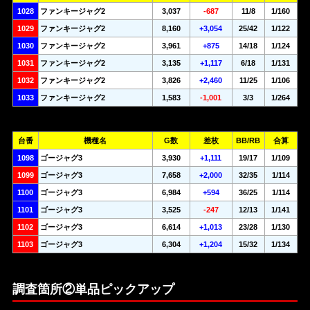
1028
ファンキージャグ2
3,037
-687
11/8
1/160
1029
ファンキージャグ2
8,160
+3,054
25/42
1/122
1030
ファンキージャグ2
3,961
+875
14/18
1/124
1031
ファンキージャグ2
3,135
+1,117
6/18
1/131
1032
ファンキージャグ2
3,826
+2,460
11/25
1/106
1033
ファンキージャグ2
1,583
-1,001
3/3
1/264
台番
機種名
G数
差枚
BB/RB
合算
1098
ゴージャグ3
3,930
+1,111
19/17
1/109
1099
ゴージャグ3
7,658
+2,000
32/35
1/114
1100
ゴージャグ3
6,984
+594
36/25
1/114
1101
ゴージャグ3
3,525
-247
12/13
1/141
1102
ゴージャグ3
6,614
+1,013
23/28
1/130
1103
ゴージャグ3
6,304
+1,204
15/32
1/134
調査箇所②単品ピックアップ