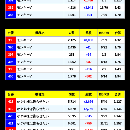
381
モンキーV
1,114
-1,458
2/3
1/223
382
モンキーV
4,216
+3,941
18/79
1/43
383
モンキーV
1,901
+194
7/20
1/70
台番
機種名
G数
差枚
BB/RB
合算
395
モンキーV
2,125
+8,000
7/59
1/32
396
モンキーV
2,435
+11
9/22
1/79
397
モンキーV
251
+64
1/2
1/84
398
モンキーV
1,962
-987
8/18
1/75
399
モンキーV
388
+116
2/7
1/43
400
モンキーV
1,778
-502
5/14
1/94
台番
機種名
G数
差枚
BB/RB
合算
418
かぐや様は告らせたい
5,714
+2,676
5/40
1/127
419
かぐや様は告らせたい
5,579
+2,786
6/35
1/136
420
かぐや様は告らせたい
5,595
+615
9/29
1/147
421
かぐや様は告らせたい
6,601
-750
11/31
1/157