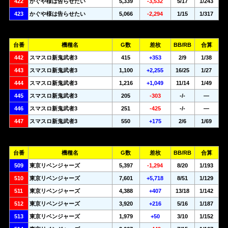
422
かぐや様は告らせたい
5,339
-3,532
5/17
1/243
423
かぐや様は告らせたい
5,066
-2,294
1/15
1/317
台番
機種名
G数
差枚
BB/RB
合算
442
スマスロ新鬼武者3
415
+353
2/9
1/38
443
スマスロ新鬼武者3
1,100
+2,255
16/25
1/27
444
スマスロ新鬼武者3
1,216
+1,049
11/14
1/49
445
スマスロ新鬼武者3
205
-303
-/-
—
446
スマスロ新鬼武者3
251
-425
-/-
—
447
スマスロ新鬼武者3
550
+175
2/6
1/69
台番
機種名
G数
差枚
BB/RB
合算
509
東京リベンジャーズ
5,397
-1,294
8/20
1/193
510
東京リベンジャーズ
7,601
+5,718
8/51
1/129
511
東京リベンジャーズ
4,388
+407
13/18
1/142
512
東京リベンジャーズ
3,920
+216
5/16
1/187
513
東京リベンジャーズ
1,979
+50
3/10
1/152