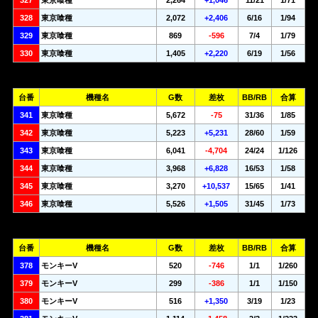
327
東京喰種
2,264
+1,046
11/21
1/71
328
東京喰種
2,072
+2,406
6/16
1/94
329
東京喰種
869
-596
7/4
1/79
330
東京喰種
1,405
+2,220
6/19
1/56
台番
機種名
G数
差枚
BB/RB
合算
341
東京喰種
5,672
-75
31/36
1/85
342
東京喰種
5,223
+5,231
28/60
1/59
343
東京喰種
6,041
-4,704
24/24
1/126
344
東京喰種
3,968
+6,828
16/53
1/58
345
東京喰種
3,270
+10,537
15/65
1/41
346
東京喰種
5,526
+1,505
31/45
1/73
台番
機種名
G数
差枚
BB/RB
合算
378
モンキーV
520
-746
1/1
1/260
379
モンキーV
299
-386
1/1
1/150
380
モンキーV
516
+1,350
3/19
1/23