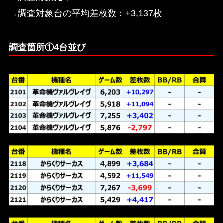
→調査対象台の平均差枚数：+3,137枚
調査箇所①4台並び