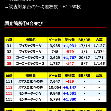
→調査対象台の平均差枚数：+2,169枚
調査箇所①4台並び