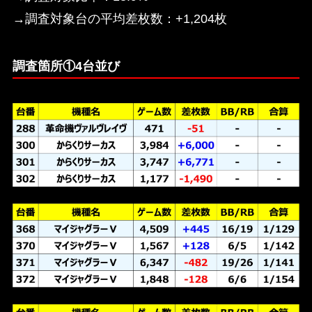
→調査対象台の平均差枚数：+1,204枚
調査箇所①4台並び