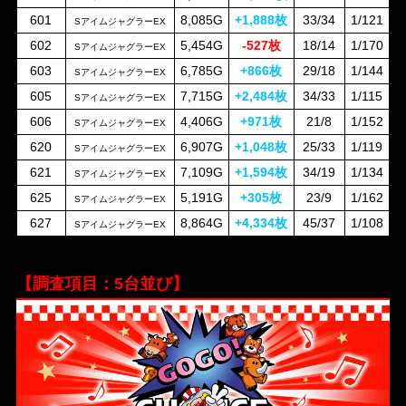
601
8,085G
+1,888枚
33/34
1/121
SアイムジャグラーEX
602
5,454G
-527枚
18/14
1/170
SアイムジャグラーEX
603
6,785G
+866枚
29/18
1/144
SアイムジャグラーEX
605
7,715G
+2,484枚
34/33
1/115
SアイムジャグラーEX
606
4,406G
+971枚
21/8
1/152
SアイムジャグラーEX
620
6,907G
+1,048枚
25/33
1/119
SアイムジャグラーEX
621
7,109G
+1,594枚
34/19
1/134
SアイムジャグラーEX
625
5,191G
+305枚
23/9
1/162
SアイムジャグラーEX
627
8,864G
+4,334枚
45/37
1/108
SアイムジャグラーEX
【調査項目：5台並び】