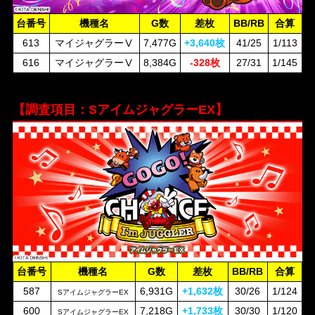
台番号
機種名
G数
差枚
BB/RB
合算
613
マイジャグラーⅤ
7,477G
+3,640枚
41/25
1/113
616
マイジャグラーⅤ
8,384G
-328枚
27/31
1/145
【調査項目：SアイムジャグラーEX】
台番号
機種名
G数
差枚
BB/RB
合算
587
6,931G
+1,632枚
30/26
1/124
SアイムジャグラーEX
600
7,218G
+1,733枚
30/30
1/120
SアイムジャグラーEX