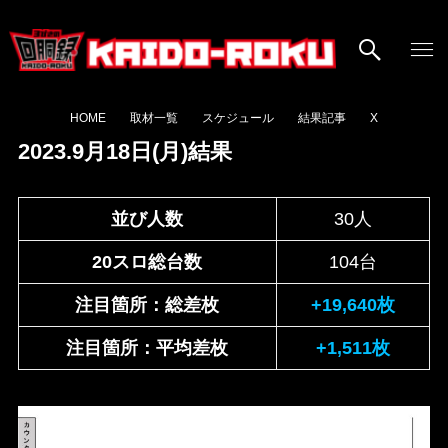
HOME
取材一覧
スケジュール
結果記事
X
2023.9月18日(月)結果
並び人数
30人
20スロ総台数
104台
注目箇所：総差枚
+19,640枚
注目箇所：平均差枚
+1,511枚