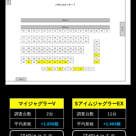
マイジャグラーV
SアイムジャグラーEX
調査台数
2台
調査台数
11台
平均差枚
+1,656枚
平均差枚
+1,484枚