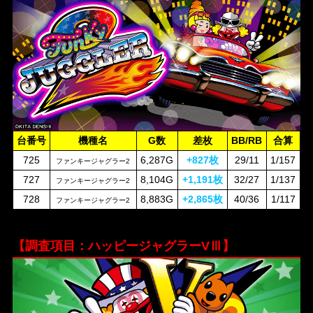
台番号
機種名
G数
差枚
BB/RB
合算
725
6,287G
+827枚
29/11
1/157
ファンキージャグラー2
727
8,104G
+1,191枚
32/27
1/137
ファンキージャグラー2
728
8,883G
+2,865枚
40/36
1/117
ファンキージャグラー2
【調査項目：ハッピージャグラーVⅢ】