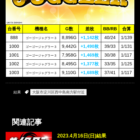
台番号
機種名
G数
差枚
BB/RB
合算
888
8,896G
+1,142枚
40/24
1/139
ゴーゴージャグラー３
1000
9,442G
+1,490枚
39/33
1/131
ゴーゴージャグラー３
1001
7,958G
+1,469枚
30/38
1/117
ゴーゴージャグラー３
1002
8,495G
+1,377枚
33/35
1/125
ゴーゴージャグラー３
1003
9,110G
+1,689枚
37/41
1/117
ゴーゴージャグラー３
結果
大阪市淀川区西中島南方駅付近
関連記事
2023.4月16日(日)結果