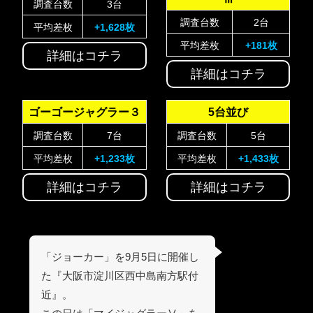
調査台数
3台
調査台数
2台
平均差枚
+1,628枚
平均差枚
+181枚
詳細はコチラ
詳細はコチラ
ゴーゴージャグラー３
5台並び
調査台数
7台
調査台数
5台
平均差枚
+1,233枚
平均差枚
+1,433枚
詳細はコチラ
詳細はコチラ
「ジョーカー」を9月5日に開催し
た『大阪市淀川区西中島南方駅付
近』。