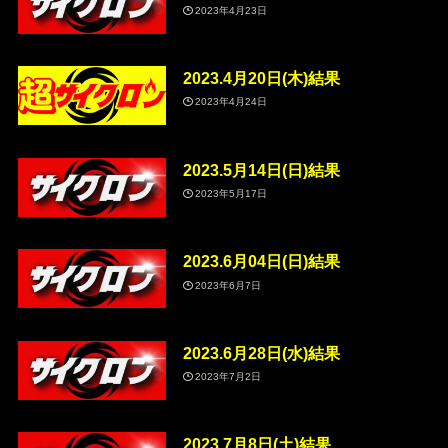
2023年4月23日
2023.4月20日(木)結果
2023年4月24日
2023.5月14日(日)結果
2023年5月17日
2023.6月04日(日)結果
2023年6月7日
2023.6月28日(水)結果
2023年7月2日
2023.7月8日(土)結果