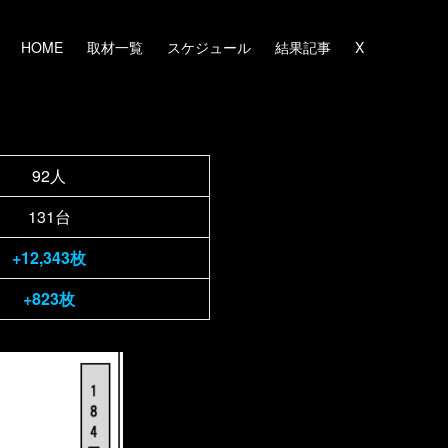
HOME
取材一覧
スケジュール
結果記事
X
92人
131台
+12,343枚
+823枚