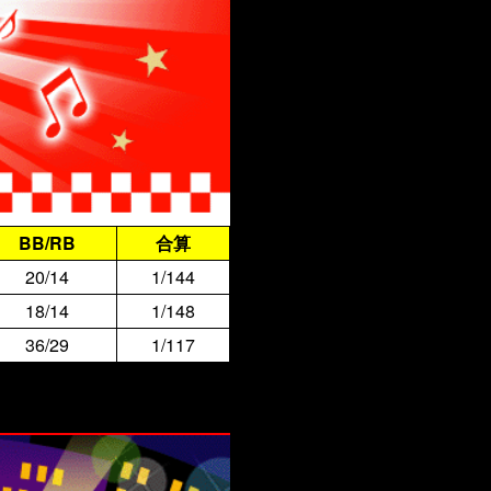
BB/RB
合算
20/14
1/144
18/14
1/148
36/29
1/117