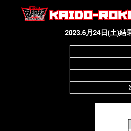
2023.6月24日(土)結