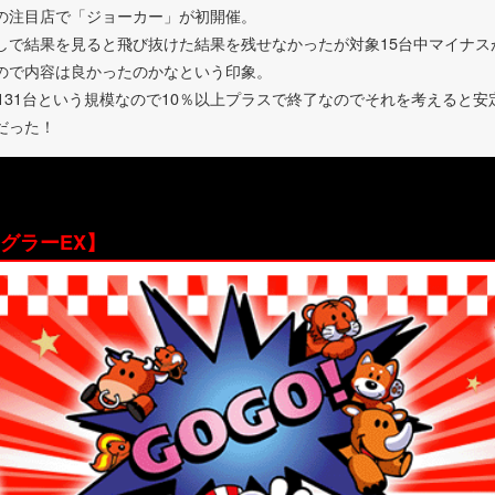
の注目店で「ジョーカー」が初開催。
しで結果を見ると飛び抜けた結果を残せなかったが対象15台中マイナス
ので内容は良かったのかなという印象。
ロ131台という規模なので10％以上プラスで終了なのでそれを考えると安
だった！
グラーEX】