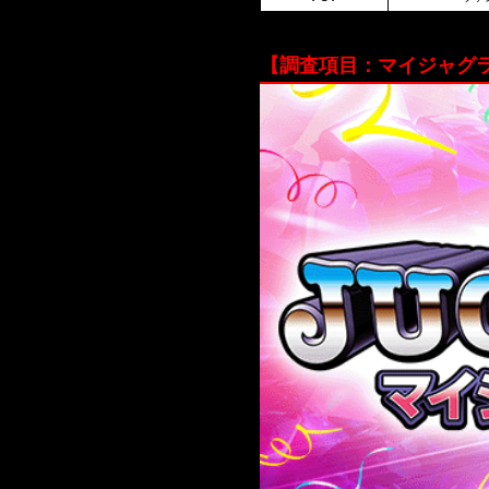
【調査項目：マイジャグ