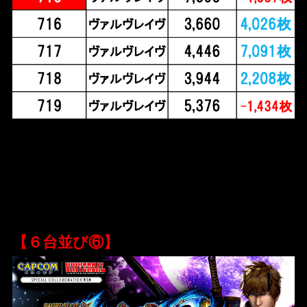
【６台並び⑥】