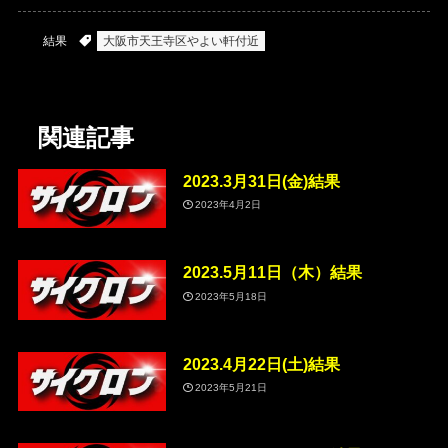
結果
大阪市天王寺区やよい軒付近
関連記事
2023.3月31日(金)結果
2023年4月2日
2023.5月11日（木）結果
2023年5月18日
2023.4月22日(土)結果
2023年5月21日