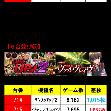
【６台並び⑤】