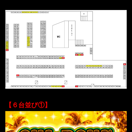
【
６台並び①
】