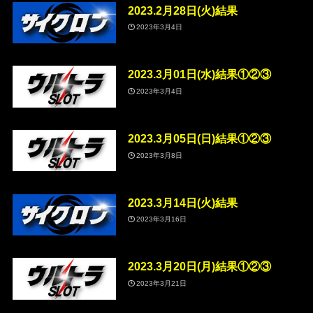
2023.2月28日(火)結果
2023年3月4日
2023.3月01日(水)結果①②③
2023年3月4日
2023.3月05日(日)結果①②③
2023年3月8日
2023.3月14日(火)結果
2023年3月16日
2023.3月20日(月)結果①②③
2023年3月21日