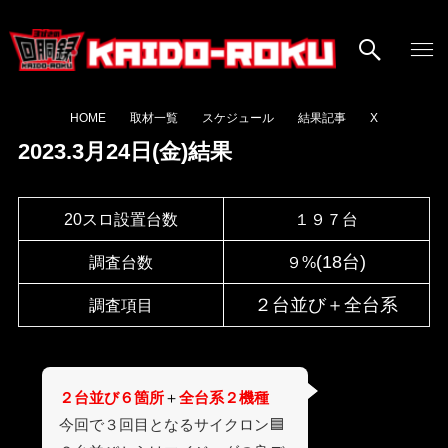
HOME
取材一覧
スケジュール
結果記事
X
2023.3月24日(金)結果
20スロ設置台数
１９７台
(18台)
調査台数
９%
２台並び＋全台系
調査項目
２台並び６箇所
＋
全台系２機種
今回で３回目となるサイクロン🟦