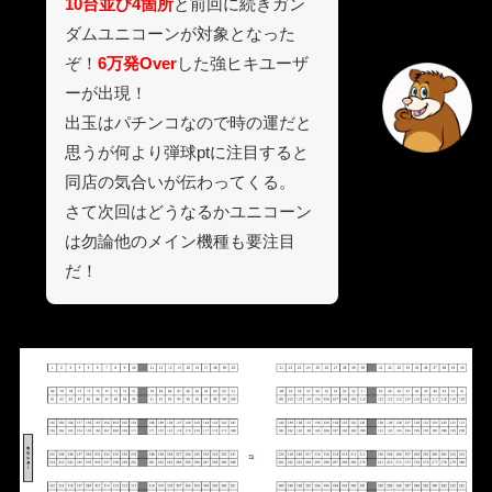
10台並び4箇所
と前回に続きガン
ダムユニコーンが対象となった
ぞ！
6万発Over
した強ヒキユーザ
ーが出現！
出玉はパチンコなので時の運だと
思うが何より弾球ptに注目すると
同店の気合いが伝わってくる。
さて次回はどうなるかユニコーン
は勿論他のメイン機種も要注目
だ！