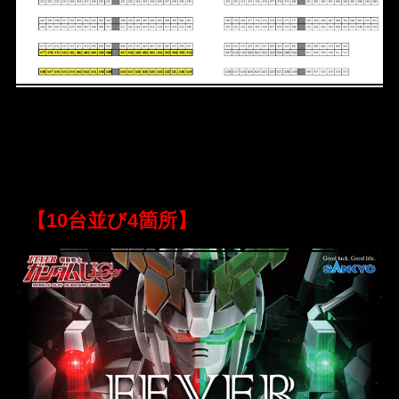
【10台並び4箇所】