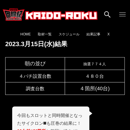
HOME
取材一覧
スケジュール
結果記事
X
2023.3月15日(水)結果
朝の並び
抽選７７４人
４パチ設置台数
４８０台
４箇所(40台)
調査台数
今回もスロットと同時開催となっ
たサイクロン◼️も圧巻の結果に！