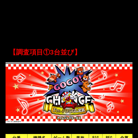
【調査項目
①3台並び
】