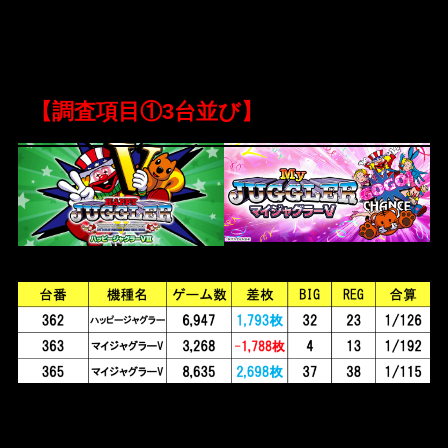
【調査項目①3台並び】